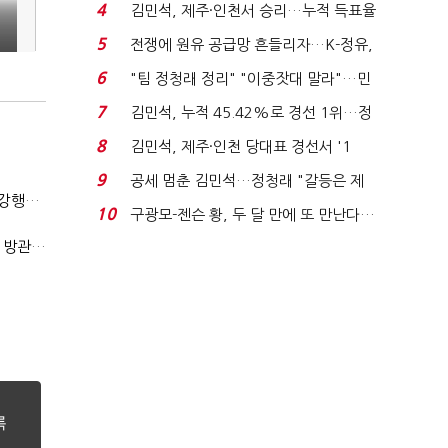
는 추가투표 때리기...
4
김민석, 제주·인천서 승리…누적 득표율
'1위 탈환'(종합)...
5
전쟁에 원유 공급망 흔들리자…K-정유,
에너지안보 핵심...
6
"팀 정청래 정리" "이중잣대 말라"…민
주 최고위원 계파 다...
7
김민석, 누적 45.42%로 경선 1위…정
청래와 격차 0.86%p(...
8
김민석, 제주·인천 당대표 경선서 '1
위'(1보)...
9
공세 멈춘 김민석…정청래 "갈등은 제
(단독)법원엔 "가치 0원"이라더니…소송 중 '500원 유증' 강행한 라인게임즈
가 수습"
10
구광모-젠슨 황, 두 달 만에 또 만난다…
로봇·AI 등 논...
(단독)한공회, 'CB 뻥튀기' 논란 평가모형 한계 인정…당국 방관 속 장부 왜곡 수두룩