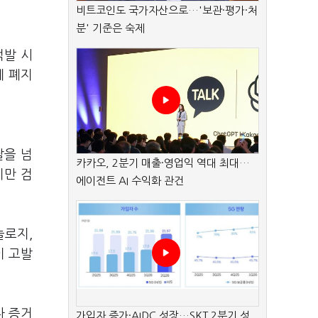
비트코인도 국가자산으로…'보관·평가·처
분' 기준은 숙제
적발 시
세 폐지
달을 넘
카카오, 2분기 매출·영업익 역대 최대…
지만 검
에이전트 AI 수익화 관건
놀로지,
이 고발
나 증거
가입자 증가·AIDC 성장…SKT 2분기 성