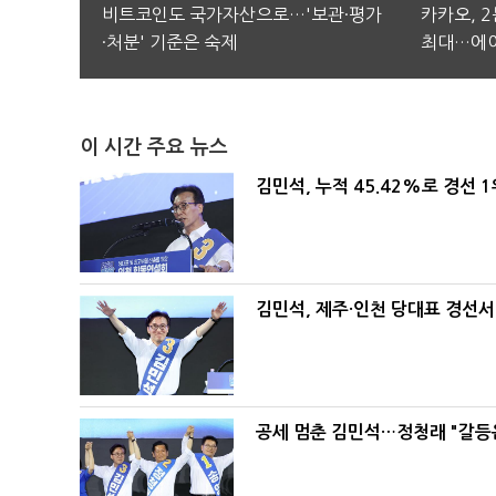
비트코인도 국가자산으로…'보관·평가
카카오, 
·처분' 기준은 숙제
최대…에이
이 시간 주요 뉴스
김민석, 누적 45.42%로 경선 
김민석, 제주·인천 당대표 경선서 '
공세 멈춘 김민석…정청래 "갈등