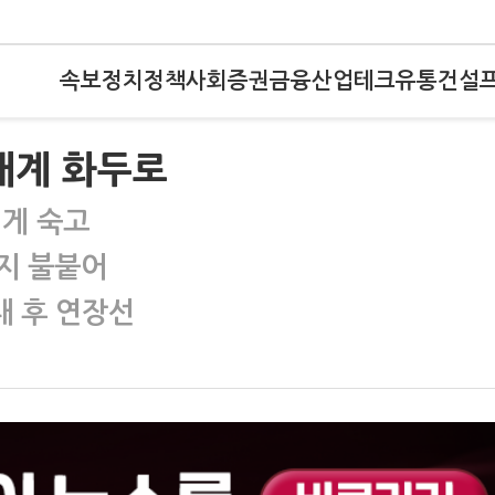
속보
정치
정책
사회
증권
금융
산업
테크
유통
건설
재계 화두로
넘게 숙고
지 불붙어
 후 연장선