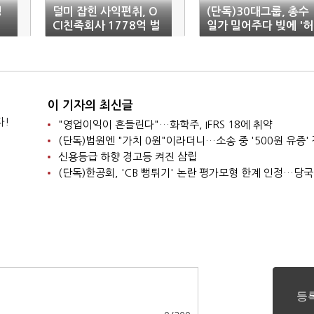
생
덜미 잡힌 사익편취, O
(단독)30대그룹, 총수
CI친족회사 1778억 벌
일가 밀어주다 빚에 '허
고 36억 과징금
덕'
이 기자의 최신글
다!
"영업이익이 흔들린다"…화학주, IFRS 18에 취약
신용등급 하향 경고등 켜진 삼립