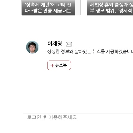
'상속세 개편'에 고삐 죈
세법상 혼외 출생자 
다…받은 만큼 세금내는
부·생모 범위, '경제적
'유산취득세' 검토
연관 관계'로 한정
이재영
싱싱한 정보와 살아있는 뉴스를 제공하겠습니
뉴스북