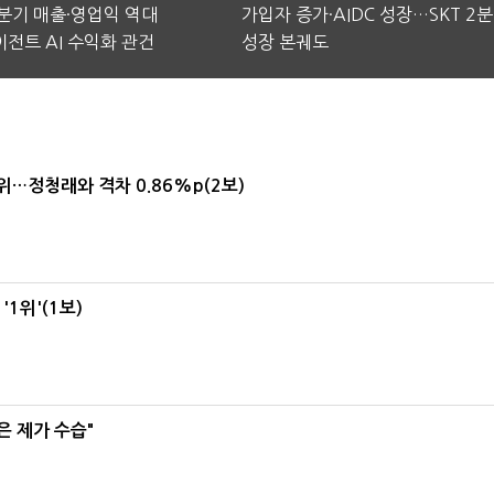
2분기 매출·영업익 역대
가입자 증가·AIDC 성장…SKT 2
전트 AI 수익화 관건
성장 본궤도
1위…정청래와 격차 0.86%p(2보)
1위'(1보)
은 제가 수습"