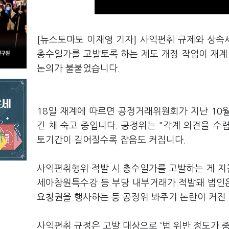
[뉴스토마토 이재영 기자] 사익편취 규제와 상속
총수일가를 고발토록 하는 제도 개정 작업이 재계
논의가 불붙었습니다.
18일 재계에 따르면 공정거래위원회가 지난 10
긴 채 숙고 중입니다. 공정위는 "각계 의견을 수
토기간이 길어질수록 잡음도 커집니다.
사익편취행위 적발 시 총수일가를 고발하는 게 지
세아창원특수강 등 부당 내부거래가 적발돼 법인
요청권을 행사하는 등 공정위 봐주기 논란이 커진 
사익편취 규정은 고발 대상으로 ‘법 위반 정도가 