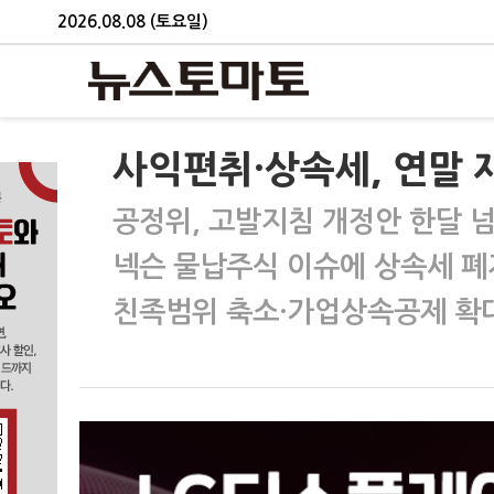
2026.08.08 (토요일)
사익편취·상속세, 연말 
공정위, 고발지침 개정안 한달 
넥슨 물납주식 이슈에 상속세 폐
친족범위 축소·가업상속공제 확대