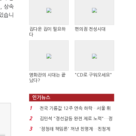
, 상속
 있습니
집다운 집이 필요하
편의점 전성시대
다
영화관의 시대는 끝
"CD로 구워오세요"
났다?
인기뉴스
1
전국 기름값 12주 연속 하락…서울 휘
발윳값 1909원...
2
김민석 "경선갈등 완전 제로 노력"…정
청래 "반명 공세 사...
3
'정청래 책임론' 꺼낸 친명계…친청계