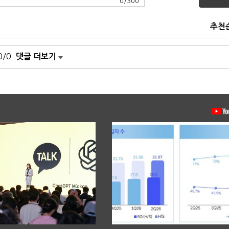
0
/
300
추천
0/0
댓글 더보기