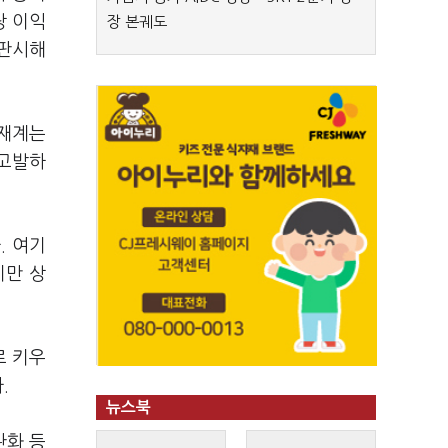
당 이익
장 본궤도
 판시해
 재계는
 고발하
. 여기
지만 상
로 키우
다.
뉴스북
완화 등