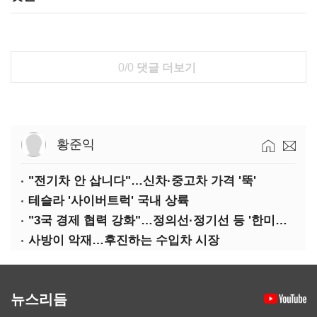
0/0
댓글 더보기
황준익
"전기차 안 삽니다"…신차·중고차 가격 '뚝'
테슬라 '사이버트럭' 국내 상륙
"3국 경제 협력 강화"…정의선·정기선 등 '한미일 경제대화' 참석
사방이 악재…후진하는 수입차 시장
뉴스리듬