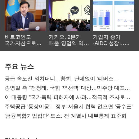
비트코인도
카카오, 2분기
가입자 증가
국가자산으로…'
매출·영업익 역대
·AIDC 성장…
보관·평가·처분'
최대…에이전트
SKT 2분기 성장
기준은 숙제
AI 수익화 관건
본궤도
주요 뉴스
공급 속도전 외치더니…황희, 난데없이 '폐버스
리모델링' 제안
송영길 측 "정청래, 국힘 '역선택' 대상…민주당 대표로
총선 지휘 못해"
이 대통령 "국가폭력 피해자에 사과…적극적 조사로
진실 밝혀야"
주택공급 '동상이몽'…정부·서울시 협력 없으면 '공수표'
'금융복합기업집단' 토스, 전 계열사 내부통제 표준화