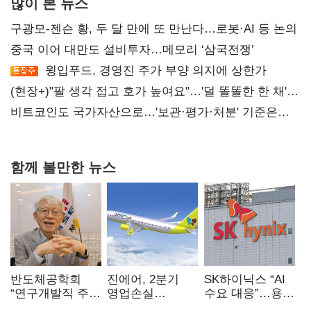
많이 본 뉴스
구광모-젠슨 황, 두 달 만에 또 만난다…로봇·AI 등 논의
중국 이어 대만도 설비투자…메모리 ‘삼국전쟁’
윙입푸드, 경영진 주가 부양 의지에 상한가
(현장+)"팔 생각 접고 호가 높여요"…'덜 똘똘한 한 채'
20억 키맞추기
비트코인도 국가자산으로…'보관·평가·처분' 기준은
숙제
함께 볼만한 뉴스
반도체공학회
진에어, 2분기
SK하이닉스 “AI
“연구개발직 주
영업손실
수요 대응”…용인
52시간제
731억…유가
·청주 팹에 54조