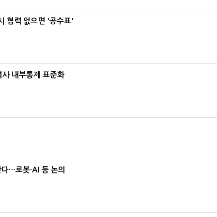
 협력 없으면 '공수표'
계열사 내부통제 표준화
난다…로봇·AI 등 논의