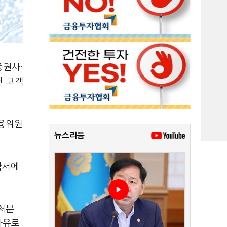
증권사·
건 고객
금융위원
뉴스리듬
약서에
처분
사유로