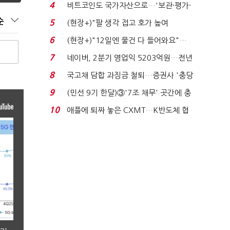
지에 상한가...
4
비트코인도 국가자산으로…'보관·평가·
처분' 기준은 ...
순
5
(현장+)"팔 생각 접고 호가 높여
요"…'덜 똘똘한 한 채' 20...
6
(현장+)"12일엔 물건 다 들어와요"…
빈 매대 채우며 문 연 ...
7
네이버, 2분기 영업익 5203억원…전년
비 0.2% 감소...
8
국고채 담합 과징금 철퇴…증권사 '충당
금 폭탄' 우려...
9
(민선 9기 한달)③'7조 채무' 곳간에 충
격…추미애, 20년...
10
애플에 퇴짜 놓은 CXMT…K반도체 협
상력 ‘호재’...