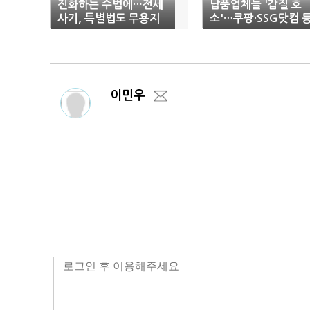
진화하는 수법에…전세
납품업체들 '갑질 호
사기, 특별법도 무용지
소'…쿠팡·SSG닷컴 
물
e쇼핑몰 '칼날 정조준
이민우