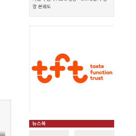
장 본궤도
뉴스북