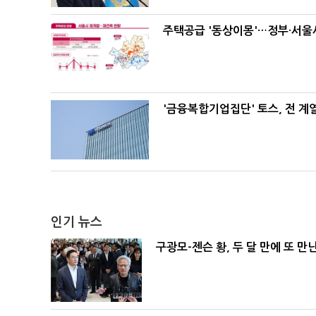
주택공급 '동상이몽'…정부·서울시
'금융복합기업집단' 토스, 전 
인기 뉴스
구광모-젠슨 황, 두 달 만에 또 만