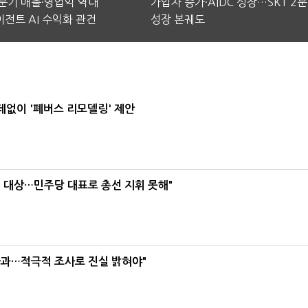
2분기 매출·영업익 역대
가입자 증가·AIDC 성장…SKT 2
전트 AI 수익화 관건
성장 본궤도
데없이 '폐버스 리모델링' 제안
택' 대상…민주당 대표로 총선 지휘 못해"
사과…적극적 조사로 진실 밝혀야"