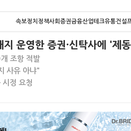
속보
정치
정책
사회
증권
금융
산업
테크
유통
건설
해지 운영한 증권·신탁사에 '제동
0개 조항 적발
 사유 아냐"
 시정 요청