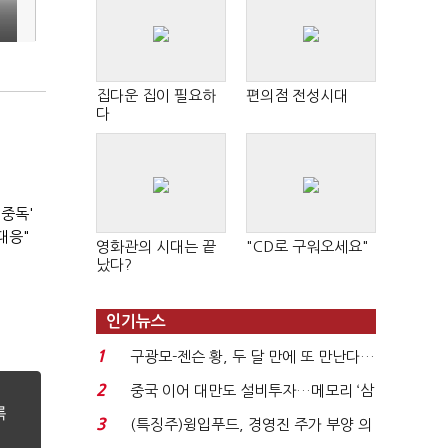
집다운 집이 필요하
편의점 전성시대
다
 중독'
대응"
영화관의 시대는 끝
"CD로 구워오세요"
났다?
인기뉴스
1
구광모-젠슨 황, 두 달 만에 또 만난다…
로봇·AI 등 논...
2
중국 이어 대만도 설비투자…메모리 ‘삼
국전쟁’
3
(특징주)윙입푸드, 경영진 주가 부양 의