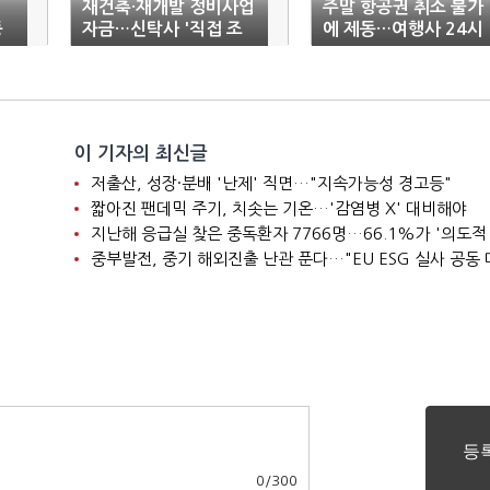
재건축·재개발 정비사업
주말 항공권 취소 불가
등
자금…신탁사 '직접 조
에 제동…여행사 24시
'
달'
간 '환불'·2주 내 '환급'
이 기자의 최신글
저출산, 성장·분배 '난제' 직면…"지속가능성 경고등"
짧아진 팬데믹 주기, 치솟는 기온…'감염병 X' 대비해야
지난해 응급실 찾은 중독환자 7766명…66.1%가 '의도적
중부발전, 중기 해외진출 난관 푼다…"EU ESG 실사 공동 
0
/
300