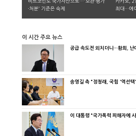
비트코인도 국가자산으로…'보관·평가
카카오, 
·처분' 기준은 숙제
최대…에이
이 시간 주요 뉴스
공급 속도전 외치더니…황희, 난
송영길 측 "정청래, 국힘 '역선
이 대통령 "국가폭력 피해자에 