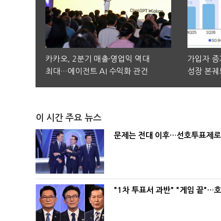
카카오, 2분기 매출·영업익 역대
가입자 증가
최대…에이전트 AI 수익화 관건
성장 본궤
이 시간 주요 뉴스
문제는 전대 이후…선호투표제로 
"1차 투표서 과반" "게임 끝"…