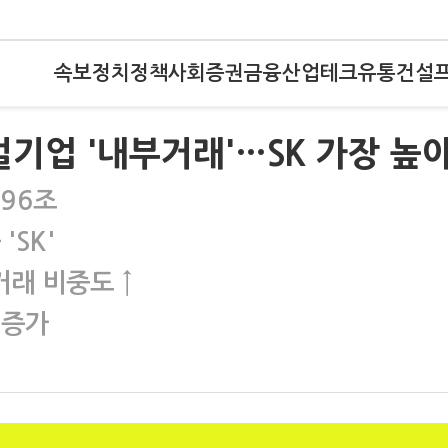
속보
정치
정책
사회
증권
금융
산업
테크
유통
건설
벌기업 '내부거래'…SK 가장 높
196조
'SK'
래 비중도 ↑
 증가