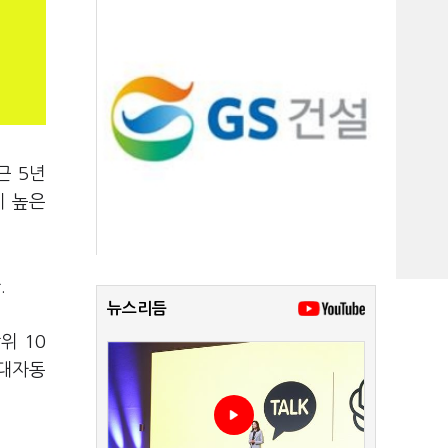
근 5년
이 높은
.
뉴스리듬
위 10
현대자동