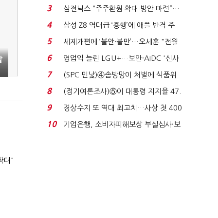
'초접전'…대통령 ...
3
삼전닉스 “주주환원 확대 방안 마련”…
로이터에 성명...
4
삼성 Z8 역대급 ‘흥행’에 애플 반격 주
목…9월 ‘폴...
5
세제개편에 ‘불안·불만’…오세훈 "전월
세 구하기 더 ...
6
영업익 늘린 LGU+…보안·AIDC '신사
살
업 드라이브'...
7
(SPC 민낯)④솜방망이 처벌에 식품위
생법 위반 반복...
8
(정기여론조사)⑤이 대통령 지지율 47.
7%…일주일 만에 ...
9
경상수지 또 역대 최고치…사상 첫 400
억달러에 '3% 성...
10
기업은행, 소비자피해보상 부실심사·보
이스피싱 공시 ...
확대"