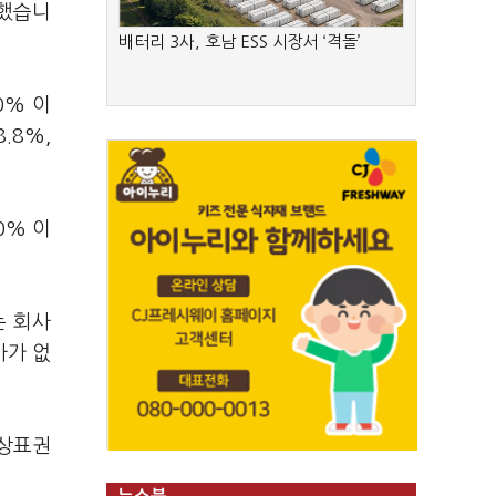
명했습니
배터리 3사, 호남 ESS 시장서 ‘격돌’
0% 이
.8%,
0% 이
는 회사
사가 없
 상표권