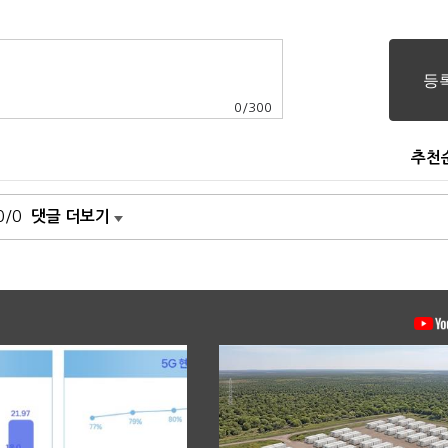
0
/
300
추천
0/0
댓글 더보기