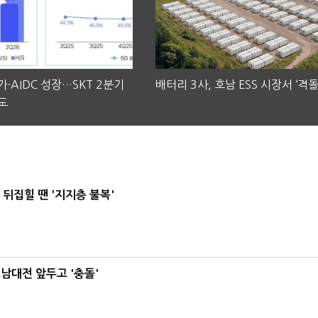
·AIDC 성장…SKT 2분기
배터리 3사, 호남 ESS 시장서 ‘격돌
도
뒤집힐 땐 '지지층 불복'
호남대전 앞두고 '충돌'