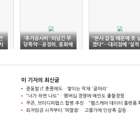
안
'추가공사비' 떠넘긴 부
"본사 갑질 때문에 못 
지
당특약…공정위, 흥화에
겠다"…대리점에 '실적
과장금 제재
강요·경영 간섭'
이 기자의 최신글
중동발 IT 훈풍에도…쌓이는 악재 '골머리'
"너가 하면 나도"…멤버십 경쟁에 배민도 출혈경쟁
쿠콘, 브이디피랩스 합병 추진…"헬스케어 데이터 플랫폼 
최저임금 시작부터 '파열음'…고물가에 인상폭 갈등