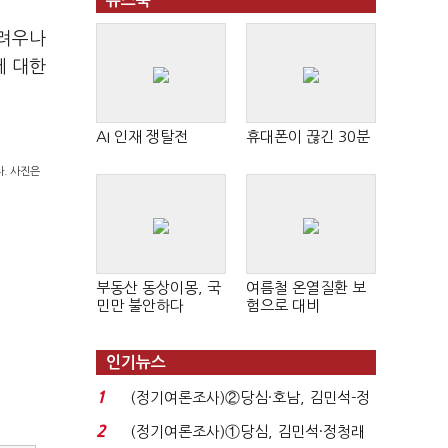
뉴스북
어려우나
에 대한
AI 인재 쟁탈전
휴대폰이 끊긴 30분
. 사진은
부동산 동상이몽, 국
여름철 온열질환 보
민만 불안하다
험으로 대비
인기뉴스
1
(정기여론조사)②당심·호남, 김민석-정
청래 '초접전'...
2
(정기여론조사)①당심, 김민석·정청래