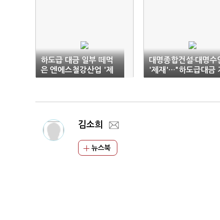
하도급 대금 일부 떼먹
대명종합건설·대명수
은 엔에스철강산업 '제
'제재'…"하도급대금 
재'
급보증 안해"
김소희
뉴스북