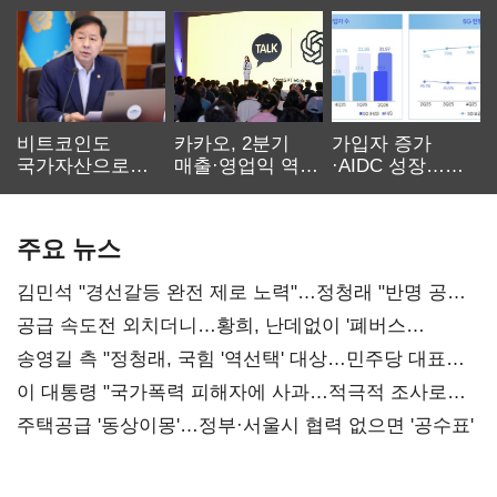
비트코인도
카카오, 2분기
가입자 증가
국가자산으로…'
매출·영업익 역대
·AIDC 성장…
보관·평가·처분'
최대…에이전트
SKT 2분기 성장
기준은 숙제
AI 수익화 관건
본궤도
주요 뉴스
김민석 "경선갈등 완전 제로 노력"…정청래 "반명 공세
사과부터"
공급 속도전 외치더니…황희, 난데없이 '폐버스
리모델링' 제안
송영길 측 "정청래, 국힘 '역선택' 대상…민주당 대표로
총선 지휘 못해"
이 대통령 "국가폭력 피해자에 사과…적극적 조사로
진실 밝혀야"
주택공급 '동상이몽'…정부·서울시 협력 없으면 '공수표'