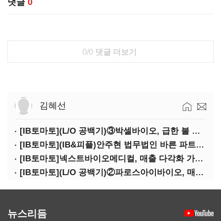
댓글
0
0/0
댓글 더보기
김혜선
[IB토마토](L/O 공백기)③박셀바이오, 급한 불 껐지만…본업 성과 '감감무소식'
[IB토마토](IB&피플)안주현 법무법인 바른 파트너 변호사
[IB토마토]넥스트바이오메디컬, 매출 다각화 가속…IPO 보람 '쑥쑥'
[IB토마토](L/O 공백기)②파로스아이바이오, 매출 0원 '불명예'…목표 안갯속
뉴스리듬