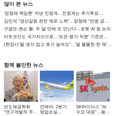
많이 본 뉴스
'정청래 책임론' 꺼낸 친명계…친청계는 추가투표
때리기
김민석 "경선갈등 완전 제로 노력"…정청래 "반명 공세
사과부터"
구광모-젠슨 황, 두 달 만에 또 만난다…로봇·AI 등 논의
비트코인도 국가자산으로…'보관·평가·처분' 기준은
숙제
(현장+)"팔 생각 접고 호가 높여요"…'덜 똘똘한 한 채'
20억 키맞추기
함께 볼만한 뉴스
반도체공학회
진에어, 2분기
SK하이닉스 “AI
“연구개발직 주
영업손실
수요 대응”…용인