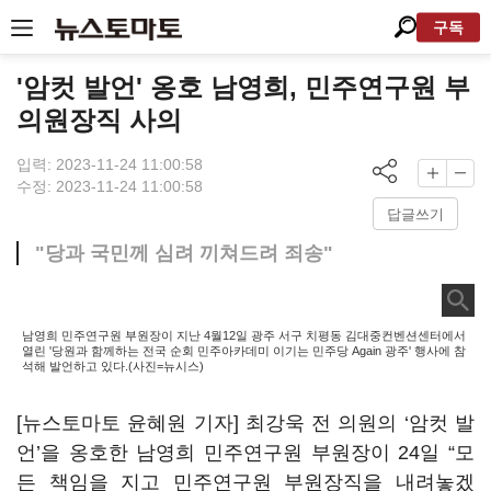
구독
'암컷 발언' 옹호 남영희, 민주연구원 부
의원장직 사의
입력: 2023-11-24 11:00:58
수정: 2023-11-24 11:00:58
답글쓰기
"당과 국민께 심려 끼쳐드려 죄송"
남영희 민주연구원 부원장이 지난 4월12일 광주 서구 치평동 김대중컨벤션센터에서
열린 '당원과 함께하는 전국 순회 민주아카데미 이기는 민주당 Again 광주' 행사에 참
석해 발언하고 있다.(사진=뉴시스)
[뉴스토마토 윤혜원 기자] 최강욱 전 의원의 ‘암컷 발
언’을 옹호한 남영희 민주연구원 부원장이 24일 “모
든 책임을 지고 민주연구원 부원장직을 내려놓겠