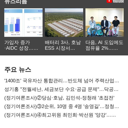
뉴스리듬
가입자 증가
배터리 3사, 호남
다음, AI 도입에도
·AIDC 성장…
ESS 시장서
점유율 2%…
SKT 2분기 성장
‘격돌’
에이전트
본궤도
차별화가 관건
주요 뉴스
'1400조' 국유자산 통합관리…반도체 넘어 주력산업
구조혁신
성기홍 "전월세난, 세금보단 수요·공급 문제"…닥공
시사
(정기여론조사)②당심·호남, 김민석-정청래 '초접전'
(정기여론조사)③2순위, 10명 중 4명 '송영길'…정청래
'한 자릿수'
(정기여론조사)④최고위원 최민희·박선원 '양강'…
서미화·이성윤·임미애 뒤이어