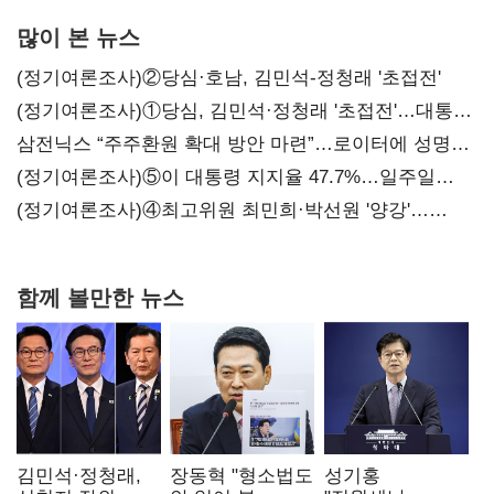
많이 본 뉴스
(정기여론조사)②당심·호남, 김민석-정청래 '초접전'
(정기여론조사)①당심, 김민석·정청래 '초접전'…대통령
지지도 '50% 아래로'(종합)
삼전닉스 “주주환원 확대 방안 마련”…로이터에 성명
보내
(정기여론조사)⑤이 대통령 지지율 47.7%…일주일
만에 다시 40%대
(정기여론조사)④최고위원 최민희·박선원 '양강'…
서미화·이성윤·임미애 뒤이어
함께 볼만한 뉴스
김민석·정청래,
장동혁 "형소법도
성기홍