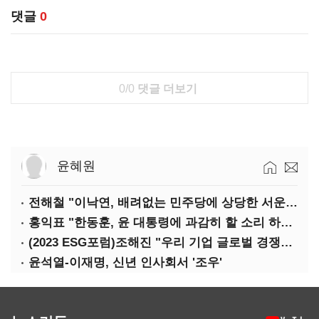
댓글
0
0/0
댓글 더보기
윤혜원
전해철 "이낙연, 배려없는 민주당에 상당한 서운함"
홍익표 "한동훈, 윤 대통령에 과감히 할 소리 하라"
(2023 ESG포럼)조해진 "우리 기업 글로벌 경쟁력 위해 경영부담 최소화해야"
윤석열-이재명, 신년 인사회서 '조우'