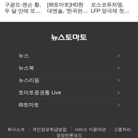
구광모-젠슨 황,
[IB토마토]HD현
포스코퓨처엠,
두 달 만에 또
대엔솔, '한국판
LFP 양극재 첫
만난다…로봇·AI
IRA' 수혜 부상…
대규모 공급…
등 논의
세액공제 선택이
ESS 시장 공략
변수
뉴스
뉴스북
뉴스리듬
토마토증권통 Live
IB토마토
회사소개
개인정보취급방침
서비스 이용약관
고충처리
정정반론보도