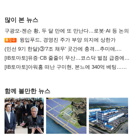
많이 본 뉴스
구광모-젠슨 황, 두 달 만에 또 만난다…로봇·AI 등 논의
윙입푸드, 경영진 주가 부양 의지에 상한가
(민선 9기 한달)③'7조 채무' 곳간에 충격…추미애,
20년만에 '비상재정' 선언 승부수
[IB토마토]유증·CB 줄줄이 무산…코스닥 벌점 급증에
상폐 압박
[IB토마토]아워홈 떠난 구미현, 본느에 340억 베팅…
가족 지배체제 구축
함께 볼만한 뉴스