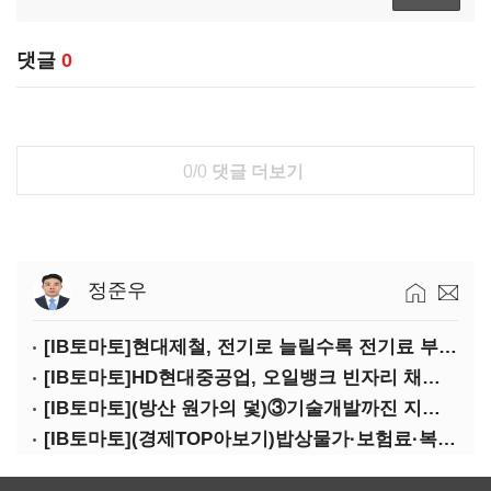
댓글
0
0/0
댓글 더보기
정준우
[IB토마토]현대제철, 전기로 늘릴수록 전기료 부담…저탄소 전환의 역설
[IB토마토]HD현대중공업, 오일뱅크 빈자리 채웠다…그룹 배당 핵심축 부상
[IB토마토](방산 원가의 덫)③기술개발까진 지원…수출은 각자도생
[IB토마토](경제TOP아보기)밥상물가·보험료·복구비…장마가 내미는 청구서