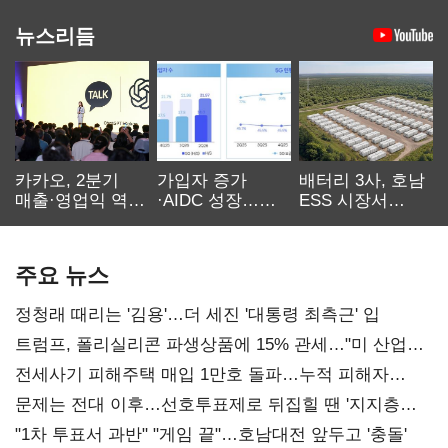
뉴스리듬
카카오, 2분기
가입자 증가
배터리 3사, 호남
매출·영업익 역대
·AIDC 성장…
ESS 시장서
최대…에이전트
SKT 2분기 성장
‘격돌’
AI 수익화 관건
본궤도
주요 뉴스
정청래 때리는 '김용'…더 세진 '대통령 최측근' 입
트럼프, 폴리실리콘 파생상품에 15% 관세…"미 산업
재건"
전세사기 피해주택 매입 1만호 돌파…누적 피해자
4만278명
문제는 전대 이후…선호투표제로 뒤집힐 땐 '지지층
불복'
"1차 투표서 과반" "게임 끝"…호남대전 앞두고 '충돌'