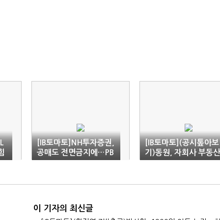
L
[IB토마토]NH투자증권,
[IB토마토](공시톺아보
힘
공매도 전면금지에…PB
기)동원, 자회사 부동
S 사업 타격 불가피
매각에도…HMM 인수
'난항'
이 기자의 최신글