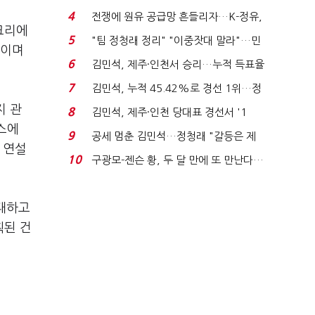
는 추가투표 때리기...
4
전쟁에 원유 공급망 흔들리자…K-정유,
크리에
에너지안보 핵심...
5
"팀 정청래 정리" "이중잣대 말라"…민
지이며
주 최고위원 계파 다...
6
김민석, 제주·인천서 승리…누적 득표율
'1위 탈환'(종합)...
7
김민석, 누적 45.42%로 경선 1위…정
청래와 격차 0.86%p(...
지 관
8
김민석, 제주·인천 당대표 경선서 '1
스에
위'(1보)...
9
공세 멈춘 김민석…정청래 "갈등은 제
 연설
가 수습"
10
구광모-젠슨 황, 두 달 만에 또 만난다…
로봇·AI 등 논...
기대하고
획된 건