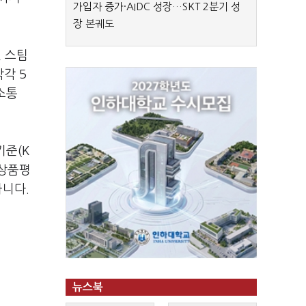
가입자 증가·AIDC 성장…SKT 2분기 성
장 본궤도
인 스팀
각각 5
 소통
기준(K
생상품평
아니다.
뉴스북