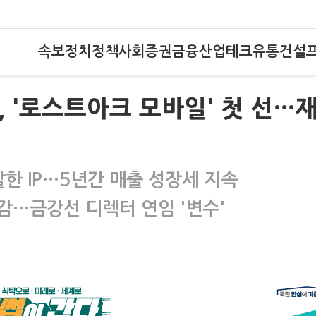
속보
정치
정책
사회
증권
금융
산업
테크
유통
건설
, '로스트아크 모바일' 첫 선…
한 IP…5년간 매출 성장세 지속
감…금강선 디렉터 연임 '변수'