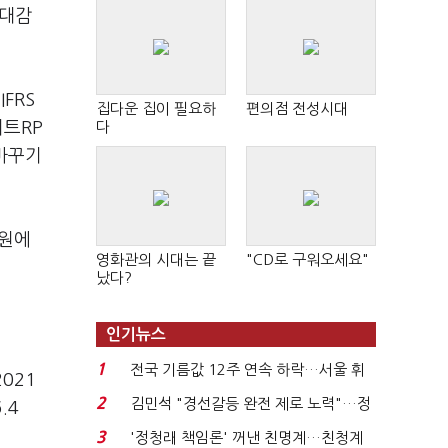
기대감
FRS
집다운 집이 필요하
편의점 전성시대
이트RP
다
바꾸기
억원에
영화관의 시대는 끝
"CD로 구워오세요"
났다?
인기뉴스
1
전국 기름값 12주 연속 하락…서울 휘
021
발윳값 1909원...
2
김민석 "경선갈등 완전 제로 노력"…정
.4
청래 "반명 공세 사...
3
'정청래 책임론' 꺼낸 친명계…친청계