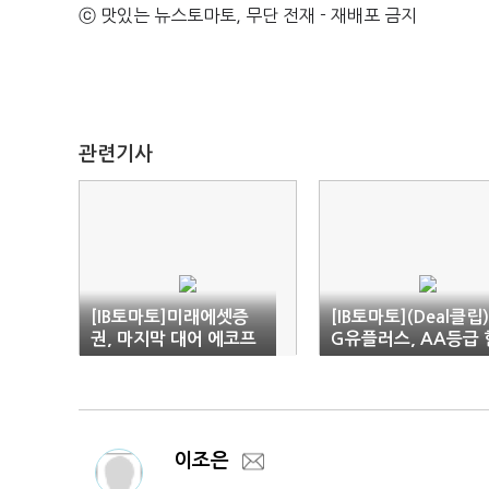
ⓒ 맛있는 뉴스토마토, 무단 전재 - 재배포 금지
관련기사
[IB토마토]미래에셋증
[IB토마토](Deal클립)
권, 마지막 대어 에코프
G유플러스, AA등급 
로머티리얼즈로 IPO 1
입어 수요예측 흥행
위 탈환
이조은