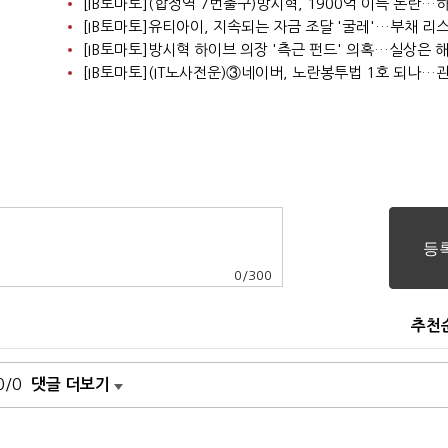
0
/
300
추천
0/0
댓글 더보기