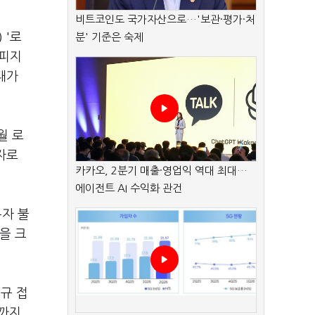
비트코인도 국가자산으로…'보관·평가·처
 '로
분' 기준은 숙제
알피지
대가
월 로
자로
카카오, 2분기 매출·영업익 역대 최대…
에이전트 AI 수익화 관건
용자 불
을 크
신규 접
원까지