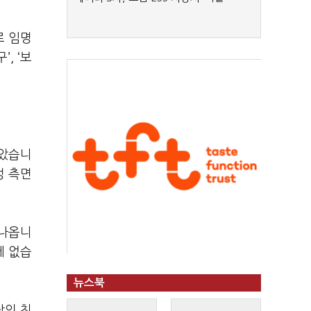
로 임명
, ‘보
남았습니
성 측면
 나옵니
에 없습
뉴스북
장의 친