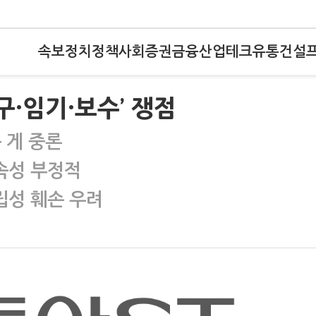
속보
정치
정책
사회
증권
금융
산업
테크
유통
건설
·임기·보수’ 쟁점
 게 중론
속성 부정적
립성 훼손 우려