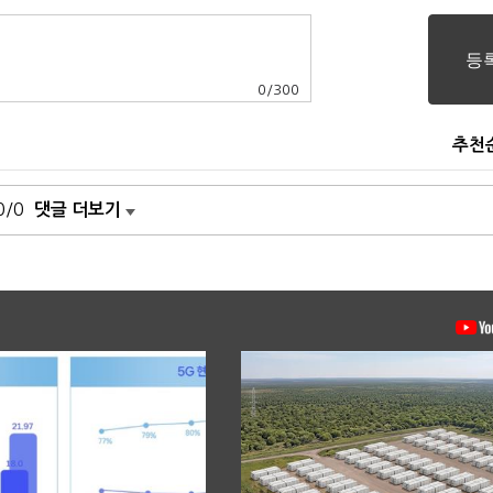
0
/
300
추천
0/0
댓글 더보기