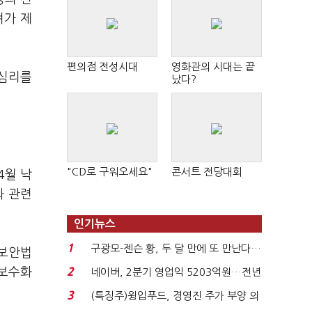
려가 제
편의점 전성시대
영화관의 시대는 끝
 심리를
났다?
"CD로 구워오세요"
콘서트 전당대회
4월 낙
와 관련
인기뉴스
1
구광모-젠슨 황, 두 달 만에 또 만난다…
가보안법
로봇·AI 등 논...
 보수화
2
네이버, 2분기 영업익 5203억원…전년
비 0.2% 감소...
3
(특징주)윙입푸드, 경영진 주가 부양 의