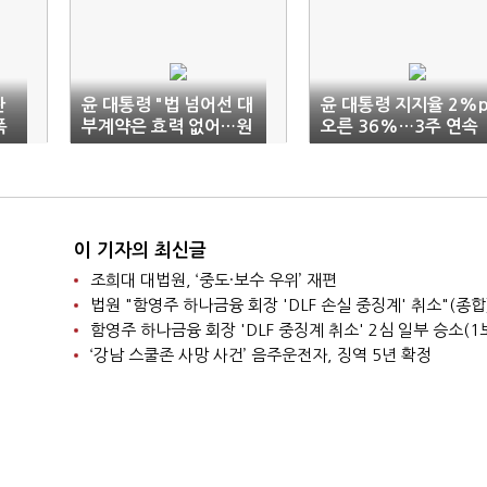
관
윤 대통령 "법 넘어선 대
윤 대통령 지지율 2%
폭
부계약은 효력 없어…원
오른 36%…3주 연속
금·이자 무효"
상승세
이 기자의 최신글
조희대 대법원, ‘중도·보수 우위’ 재편
법원 "함영주 하나금융 회장 'DLF 손실 중징계' 취소"(종합
함영주 하나금융 회장 'DLF 중징계 취소' 2심 일부 승소(1
‘강남 스쿨존 사망 사건’ 음주운전자, 징역 5년 확정