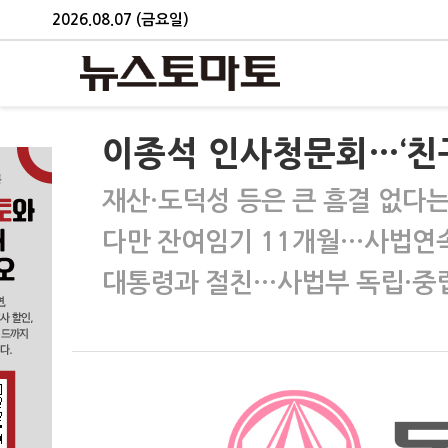
2026.08.07 (금요일)
이종석 인사청문회…‘친구
재산·도덕성 등은 큰 흠결 없다는
다만 잔여임기 11개월…사법연
대통령과 절친…사법부 독립·중