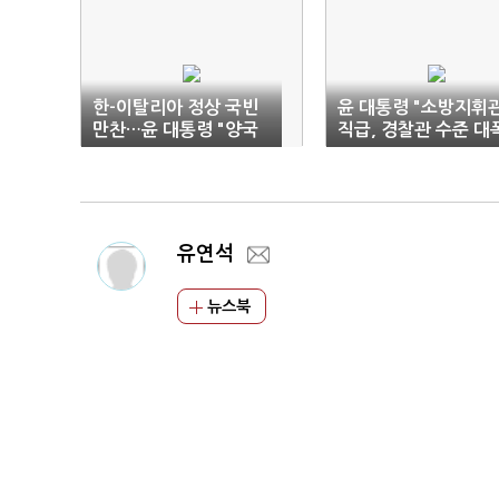
한-이탈리아 정상 국빈
윤 대통령 "소방지휘
만찬…윤 대통령 "양국
직급, 경찰관 수준 대
협력 잠재력 무궁무진"
상향"
유연석
뉴스북