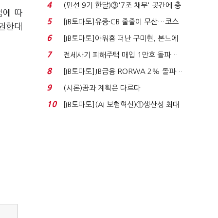
지에 상한가...
4
(민선 9기 한달)③'7조 채무' 곳간에 충
법에 따
격…추미애, 20년...
5
[IB토마토]유증·CB 줄줄이 무산…코스
 권한대
닥 벌점 급증에 ...
6
[IB토마토]아워홈 떠난 구미현, 본느에
340억 베팅…가...
7
전세사기 피해주택 매입 1만호 돌파…
누적 피해자 4만2...
8
[IB토마토]JB금융 RORWA 2% 돌파…
실적 견인은 은행 ...
9
(시론)꿈과 계획은 다르다
10
[IB토마토](AI 보험혁신)①생산성 최대
80% 개선…현실...