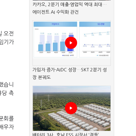
카카오, 2분기 매출·영업익 역대 최대…
에이전트 AI 수익화 관건
일 오전
 임기가
가입자 증가·AIDC 성장…SKT 2분기 성
장 본궤도
고했습니
야당 측
청문회를
·배우자
배터리 3사, 호남 ESS 시장서 ‘격돌’