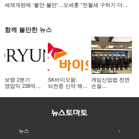
보내
세제개편에 ‘불안·불만’…오세훈 "전월세 구하기 더
힘들어질 것"
함께 볼만한 뉴스
보령 2분기
SK바이오팜,
게임산업법 전면
영업익 238억…
뇌전증 신약 해외
손질
전년 대비 6.2%↓
흥행 발판…
공감대…"낡은
차세대 신약 개발
규제 걷고
속도
안전장치 촘촘히
해야"
뉴스