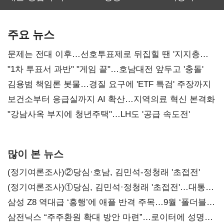
최대…에이전트
SKT 2분기 성장
‘격돌’
AI 수익화 관건
본궤도
주요 뉴스
문제는 전대 이후…선호투표제로 뒤집힐 땐 '지지층
불복'
"1차 투표서 과반" "게임 끝"…호남대전 앞두고 '충돌'
김용범 책임론 봇물…경질 요구에 'ETF 특검' 주장까지
보건소부터 응급실까지 AI 확산…지역의료 혁신 본격화
"강남사옥 부지에 청년주택"…LH도 '공급 속도전'
많이 본 뉴스
(정기여론조사)②당심·호남, 김민석-정청래 '초접전'
(정기여론조사)①당심, 김민석·정청래 '초접전'…대통령
지지도 '50% 아래로'(종합)
삼성 Z8 역대급 ‘흥행’에 애플 반격 주목…9월 ‘폴더블
대전’
삼전닉스 “주주환원 확대 방안 마련”…로이터에 성명