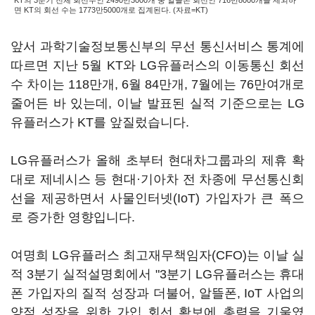
KT의 3분기 전체 회선수인 2490만3000개 중 알뜰폰 회선인 716만8000개를 제외하
면 KT의 회선 수는 1773만5000개로 집계된다. (자료=KT)
앞서 과학기술정보통신부의 무선 통신서비스 통계에
따르면 지난 5월 KT와 LG유플러스의 이동통신 회선
수 차이는 118만개, 6월 84만개, 7월에는 76만여개로
줄어든 바 있는데, 이날 발표된 실적 기준으로는 LG
유플러스가 KT를 앞질렀습니다.
LG유플러스가 올해 초부터 현대차그룹과의 제휴 확
대로 제네시스 등 현대·기아차 전 차종에 무선통신회
선을 제공하면서 사물인터넷(IoT) 가입자가 큰 폭으
로 증가한 영향입니다.
여명희 LG유플러스 최고재무책임자(CFO)는 이날 실
적 3분기 실적설명회에서 "3분기 LG유플러스는 휴대
폰 가입자의 질적 성장과 더불어, 알뜰폰, IoT 사업의
양적 성장을 위한 가입 회선 확보에 총력을 기울였