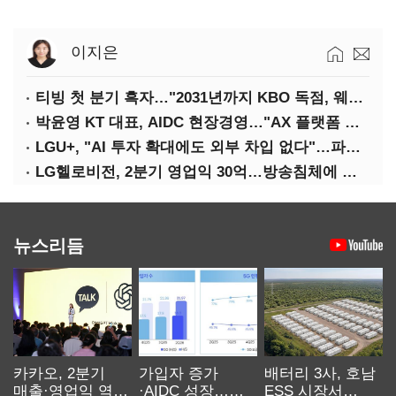
이지은
티빙 첫 분기 흑자…"2031년까지 KBO 독점, 웨이브 합병도 속도"
박윤영 KT 대표, AIDC 현장경영…"AX 플랫폼 핵심 인프라로 키운다"
LGU+, "AI 투자 확대에도 외부 차입 없다"…파주 AIDC 수익성 자신
LG헬로비전, 2분기 영업익 30억…방송침체에 교육용 단말 시장도 축소
뉴스리듬
카카오, 2분기
가입자 증가
배터리 3사, 호남
매출·영업익 역대
·AIDC 성장…
ESS 시장서