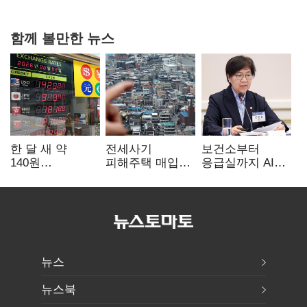
함께 볼만한 뉴스
한 달 새 약
전세사기
보건소부터
140원
피해주택 매입
응급실까지 AI
급락…'역대급
1만호 돌파…
확산…지역의료
엔저'에 원화
누적 피해자
혁신 본격화
변곡점
4만278명
뉴스
뉴스북