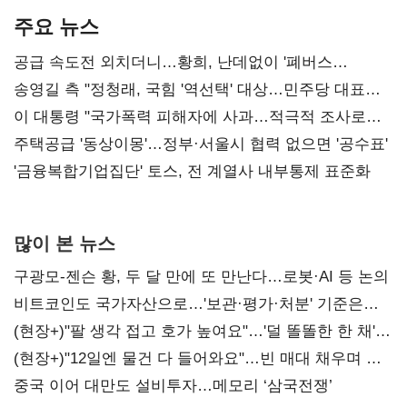
주요 뉴스
공급 속도전 외치더니…황희, 난데없이 '폐버스
리모델링' 제안
송영길 측 "정청래, 국힘 '역선택' 대상…민주당 대표로
총선 지휘 못해"
이 대통령 "국가폭력 피해자에 사과…적극적 조사로
진실 밝혀야"
주택공급 '동상이몽'…정부·서울시 협력 없으면 '공수표'
'금융복합기업집단' 토스, 전 계열사 내부통제 표준화
많이 본 뉴스
구광모-젠슨 황, 두 달 만에 또 만난다…로봇·AI 등 논의
비트코인도 국가자산으로…'보관·평가·처분' 기준은
숙제
(현장+)"팔 생각 접고 호가 높여요"…'덜 똘똘한 한 채'
20억 키맞추기
(현장+)"12일엔 물건 다 들어와요"…빈 매대 채우며 문
연 홈플러스
중국 이어 대만도 설비투자…메모리 ‘삼국전쟁’