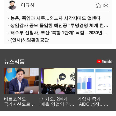
이규하
농촌, 폭염과 사투…외노자 사각지대도 없앤다
상임감사 공모 돌입한 해진공 "투명경영 체계 한층 강화"
해수부 신청사, 부산 '북항 1단계' 낙점…2030년 완공 목표
(인사)해양환경공단
뉴스리듬
비트코인도
카카오, 2분기
가입자 증가
국가자산으로…'
매출·영업익 역대
·AIDC 성장…
보관·평가·처분'
최대…에이전트
SKT 2분기 성장
기준은 숙제
AI 수익화 관건
본궤도