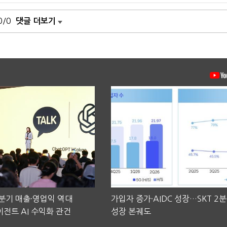
0/0
댓글 더보기
2분기 매출·영업익 역대
가입자 증가·AIDC 성장…SKT 2
전트 AI 수익화 관건
성장 본궤도