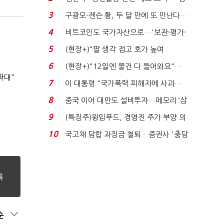
청래 "반명 공세 사...
3
구광모-젠슨 황, 두 달 만에 또 만난다…
로봇·AI 등 논...
4
비트코인도 국가자산으로…'보관·평가·
처분' 기준은 ...
5
(현장+)"팔 생각 접고 호가 높여
요"…'덜 똘똘한 한 채' 20...
6
(현장+)"12일엔 물건 다 들어와요"…
확대"
빈 매대 채우며 문 연 ...
7
이 대통령 "국가폭력 피해자에 사과…
적극적 조사로 진...
8
중국 이어 대만도 설비투자…메모리 ‘삼
국전쟁’
9
(특징주)윙입푸드, 경영진 주가 부양 의
지에 상한가...
10
국고채 담합 과징금 철퇴…증권사 '충당
금 폭탄' 우려...
순