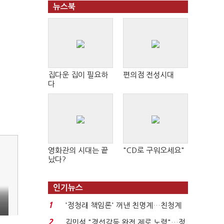
뉴스북
집다운 집이 필요하
편의점 전성시대
다
영화관의 시대는 끝
"CD로 구워오세요"
났다?
인기뉴스
1
'정청래 책임론' 꺼낸 친명계…친청계
는 추가투표 때리기...
2
김민석 "경선갈등 완전 제로 노력"…정