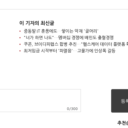
이 기자의 최신글
중동발 IT 훈풍에도…쌓이는 악재 '골머리'
"너가 하면 나도"…멤버십 경쟁에 배민도 출혈경쟁
쿠콘, 브이디피랩스 합병 추진…"헬스케어 데이터 플랫폼 
최저임금 시작부터 '파열음'…고물가에 인상폭 갈등
0
/
300
추천