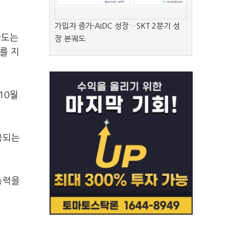
가입자 증가·AIDC 성장…SKT 2분기 성
한도는
장 본궤도
를 지
10월
공되는
총력을