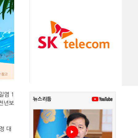
일염 1
뉴스리듬
 전년보
정 대