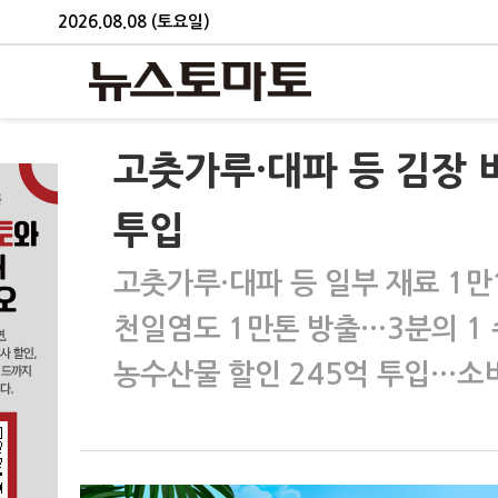
2026.08.08 (토요일)
고춧가루·대파 등 김장 
투입
고춧가루·대파 등 일부 재료 1만
천일염도 1만톤 방출…3분의 1 
농수산물 할인 245억 투입…소