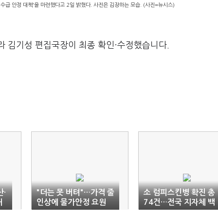
급 안정 대책'을 마련했다고 2일 밝혔다. 사진은 김장하는 모습. (사진=뉴시스)
라 김기성 편집국장이 최종 확인·수정했습니다.
산·
"더는 못 버텨"…가격 줄
소 럼피스킨병 확진 총
처
인상에 물가안정 요원
74건…전국 지자체 백
신 배부 '완료'