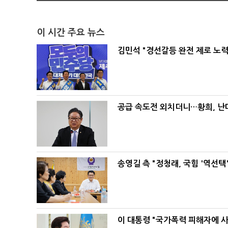
이 시간 주요 뉴스
김민석 "경선갈등 완전 제로 노력
공급 속도전 외치더니…황희, 난
송영길 측 "정청래, 국힘 '역선
이 대통령 "국가폭력 피해자에 