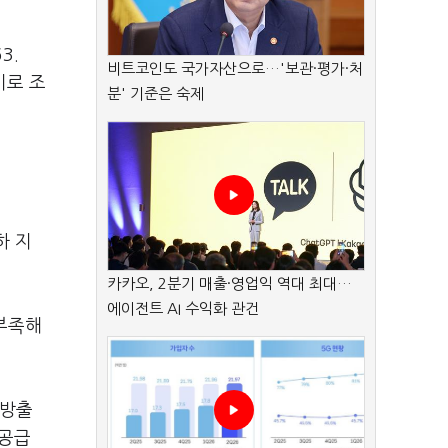
3.
비트코인도 국가자산으로…'보관·평가·처
기로 조
분' 기준은 숙제
하 지
카카오, 2분기 매출·영업익 역대 최대…
에이전트 AI 수익화 관건
 부족해
 방출
 공급