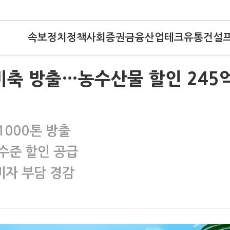
속보
정치
정책
사회
증권
금융
산업
테크
유통
건설
비축 방출…농수산물 할인 245
1000톤 방출
수준 할인 공급
비자 부담 경감