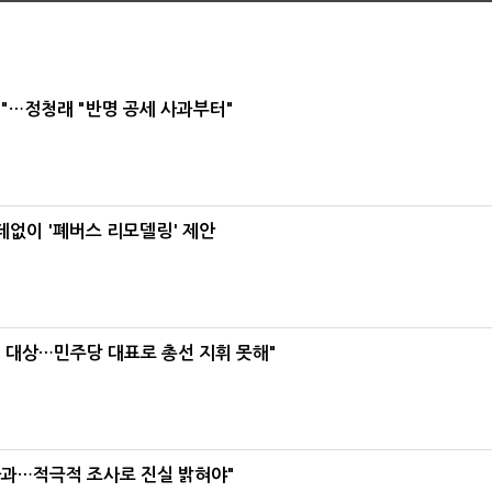
"…정청래 "반명 공세 사과부터"
데없이 '폐버스 리모델링' 제안
택' 대상…민주당 대표로 총선 지휘 못해"
사과…적극적 조사로 진실 밝혀야"