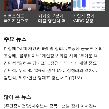
비트코인도
카카오, 2분기
가입자 증가
국가자산으로…'
매출·영업익 역대
·AIDC 성장…
보관·평가·처분'
최대…에이전트
SKT 2분기 성장
기준은 숙제
AI 수익화 관건
본궤도
주요 뉴스
한정애 "세제 개편안 8월 말 정리…부동산 공급도 논의"
조승래, '블루웨이브' 개인정보 유출 사과 "무거운 책임
통감"
김민석 "일하는 당대표"…정청래 "의리가 제일 중요"
김민석, 누적 45.42%로 경선 1위…정청래와 격차
0.86%p(2보)
김민석, 제주·인천 당대표 경선서 '1위'(1보)
많이 본 뉴스
(주간증시전망)지수보다 종목…선별 장세 이어진다