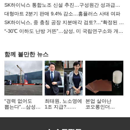
SK하이닉스 통합노조 신설 추진…구성원간 성과급
불만 확산
대형마트 2분기 판매 9.4% 감소…홈플러스 사태 여파
SK하이닉스, 중 충칭 공장 지분매각 검토?…“확정된 바
없어”
“-30℃ 이하도 난방 거뜬”…삼성, 미 국립연구소와 개발
협력
함께 볼만한 뉴스
“경력 없어도
최태원, 노소영에
본업 살아난
뽑는다”…삼성
1조 지급?…
코오롱인더
·TSMC, 미
재상고 여부 주목
·HS효성…AI·
반도체 인재
배터리 소재로
쟁탈전
보폭 확대