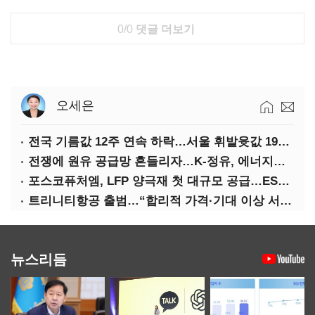
0/0
댓글 더보기
오세은
전국 기름값 12주 연속 하락…서울 휘발윳값 1909원
전쟁에 원유 공급망 흔들리자…K-정유, 에너지안보 핵심으로 재부상
포스코퓨처엠, LFP 양극재 첫 대규모 공급…ESS 시장 공략
트리니티항공 출범…“합리적 가격·기대 이상 서비스로 승부”
뉴스리듬