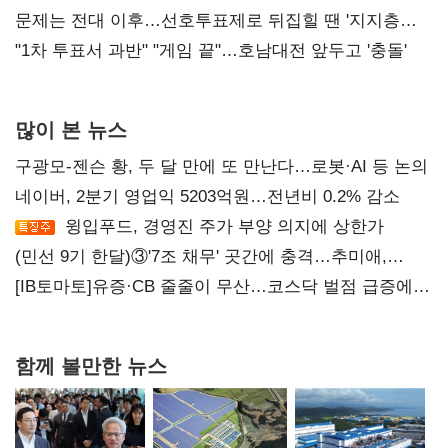
4만278명
문제는 전대 이후…선호투표제로 뒤집힐 땐 '지지층
불복'
"1차 투표서 과반" "게임 끝"…호남대전 앞두고 '충돌'
많이 본 뉴스
구광모-젠슨 황, 두 달 만에 또 만난다…로봇·AI 등 논의
네이버, 2분기 영업익 5203억원…전년비 0.2% 감소
윙입푸드, 경영진 주가 부양 의지에 상한가
(민선 9기 한달)③'7조 채무' 곳간에 충격…추미애,
20년만에 '비상재정' 선언 승부수
[IB토마토]유증·CB 줄줄이 무산…코스닥 벌점 급증에
상폐 압박
함께 볼만한 뉴스