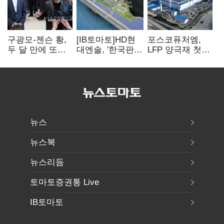
구광모-젠슨 황,
[IB토마토]HD현
포스코퓨처엠,
두 달 만에 또
대엔솔, '한국판
LFP 양극재 첫
만난다…로봇·AI
IRA' 수혜 부상…
대규모 공급…
등 논의
세액공제 선택이
ESS 시장 공략
변수
뉴스
뉴스북
뉴스리듬
토마토증권통 Live
IB토마토