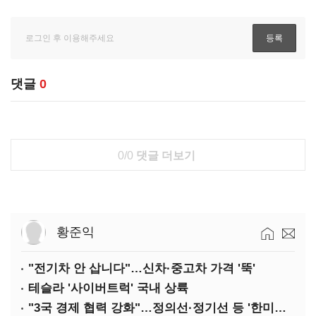
댓글
0
0/0
댓글 더보기
황준익
"전기차 안 삽니다"…신차·중고차 가격 '뚝'
테슬라 '사이버트럭' 국내 상륙
"3국 경제 협력 강화"…정의선·정기선 등 '한미일 경제대화' 참석