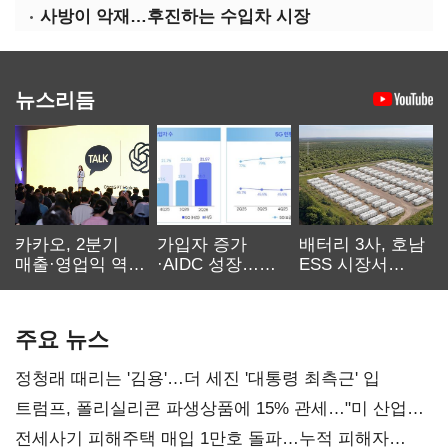
사방이 악재…후진하는 수입차 시장
뉴스리듬
카카오, 2분기
가입자 증가
배터리 3사, 호남
매출·영업익 역대
·AIDC 성장…
ESS 시장서
최대…에이전트
SKT 2분기 성장
‘격돌’
AI 수익화 관건
본궤도
주요 뉴스
정청래 때리는 '김용'…더 세진 '대통령 최측근' 입
트럼프, 폴리실리콘 파생상품에 15% 관세…"미 산업
재건"
전세사기 피해주택 매입 1만호 돌파…누적 피해자