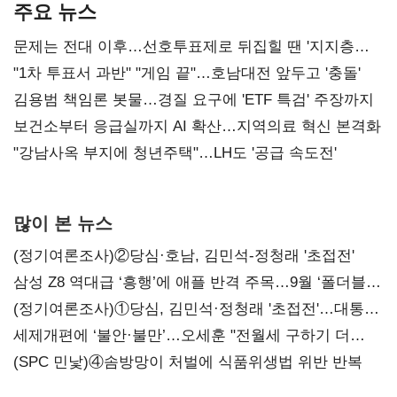
주요 뉴스
문제는 전대 이후…선호투표제로 뒤집힐 땐 '지지층
불복'
"1차 투표서 과반" "게임 끝"…호남대전 앞두고 '충돌'
김용범 책임론 봇물…경질 요구에 'ETF 특검' 주장까지
보건소부터 응급실까지 AI 확산…지역의료 혁신 본격화
"강남사옥 부지에 청년주택"…LH도 '공급 속도전'
많이 본 뉴스
(정기여론조사)②당심·호남, 김민석-정청래 '초접전'
삼성 Z8 역대급 ‘흥행’에 애플 반격 주목…9월 ‘폴더블
대전’
(정기여론조사)①당심, 김민석·정청래 '초접전'…대통령
지지도 '50% 아래로'(종합)
세제개편에 ‘불안·불만’…오세훈 "전월세 구하기 더
힘들어질 것"
(SPC 민낯)④솜방망이 처벌에 식품위생법 위반 반복