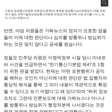
이동관 방송통신위원회 위원장(오른쪽)과 류희림 방송통신심의위원장이 10일 국회
에서 열린 과학기술정보방송통신위원회 국정감사에 참석해 서로 인사를 나누고 있
다. (사진=연합뉴스)
반면
,
야당 의원들은 가짜뉴스의 정의가 모호한 점을
들어 이에 대한 판단이나 심의를 방통위나 방심위가
하는 것은 맞지 않다고 공세를 폈습니다
.
정필모 민주당 의원은 이명박정부 시절 당시 미네르
바 사건을 언급하면서 "전기통신기본법 제
47
조
1
항
이 위헌 판결 받았다
.
헌재는 '어떤 표현행위가 공익
을 해하는 것인지 아닌지에 대한 판단은 법 집행자의
통상적 해석을 통해 그 의미 내용이 객관적으로 확정
될 수 있다고 보기 어렵다'고 돼 있다"라며 "허위 정보
조차도 그런데 언론보도에 대해 가짜뉴스냐 아니냐
를 방통위나 방심위가 행정처분에 나서겠다는 것은
헌재 판결에 정면 위배된다"고 비판했습니다
.