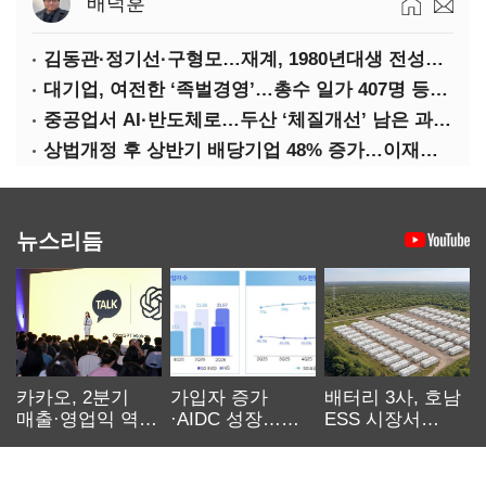
배덕훈
김동관·정기선·구형모…재계, 1980년대생 전성시대
대기업, 여전한 ‘족벌경영’…총수 일가 407명 등기임원
중공업서 AI·반도체로…두산 ‘체질개선’ 남은 과제는
상법개정 후 상반기 배당기업 48% 증가…이재용 배당액 728억 1위
뉴스리듬
카카오, 2분기
가입자 증가
배터리 3사, 호남
매출·영업익 역대
·AIDC 성장…
ESS 시장서
최대…에이전트
SKT 2분기 성장
‘격돌’
AI 수익화 관건
본궤도