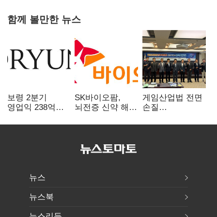
함께 볼만한 뉴스
보령 2분기
SK바이오팜,
게임산업법 전면
영업익 238억…
뇌전증 신약 해외
손질
전년 대비 6.2%↓
흥행 발판…
공감대…"낡은
차세대 신약 개발
규제 걷고
속도
안전장치 촘촘히
해야"
뉴스
뉴스북
뉴스리듬