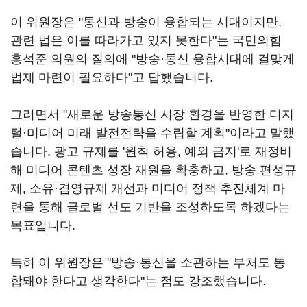
이 위원장은 "통신과 방송이 융합되는 시대이지만
,
관련 법은 이를 따라가고 있지 못한다"는 국민의힘
홍석준 의원의 질의에
"
방송
·
통신 융합시대에 걸맞게
법제 마련이 필요하다
"
고 답했습니다
.
그러면서
"
새로운 방송통신 시장 환경을 반영한 디지
털
·
미디어 미래 발전전략을 수립할 계획
"
이라고 말했
습니다
.
광고 규제를
'
원칙 허용
,
예외 금지
'
로 재정비
해 미디어 콘텐츠 성장 재원을 확충하고
,
방송 편성규
제
,
소유
·
겸영규제 개선과 미디어 정책 추진체계 마
련을 통해 글로벌 선도 기반을 조성하도록 하겠다는
목표입니다
.
특히 이 위원장은
"
방송
·
통신을 소관하는 부처도 통
합돼야 한다고 생각한다
"
는 점도 강조했습니다
.