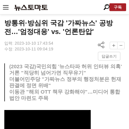
구독
방통위·방심위 국감 '가짜뉴스' 공방
전…'엄정대응' vs. '언론탄압'
입력: 2023-10-10 17:43:54
수정: 2023-10-11 09:04:19
답글쓰기
(2023 국감)국민의힘 '뉴스타파 허위 인터뷰 의혹'
거론 "적당히 넘어가면 직무유기"
더불어민주당 "가짜뉴스 정부의 행정처분은 헌재
판결에 정면 위배"
이동관 "해외 OTT 책무 강화해야"…미디어 통합
법안 마련도 주목