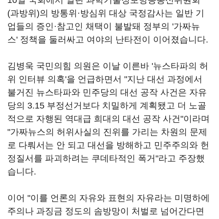
10
일 국회에서 열린 과학기술정보방송통신위원회
(
과방위
)
의 방통위
·
방심위 대상 국정감사는 일반 기
업들의 증인·참고인 채택이 불발돼 정부의 '가짜뉴
스'
정책을 둘러싸고 여야의 난타전이 이어졌습니다
.
김병욱 국민의힘 의원은 이날 이른바 '뉴스타파의 허
위 인터뷰 의혹'을 언급하면서 "지난 대선 과정에서
불거진 뉴스타파와 민주당의 대선 공작 사건은 자유
당의
3.15
부정선거보다 치밀하게 계획됐고 더 노골
적으로 자행된 역대급 희대의 대선 공작 사건"이라며
"가짜뉴스의 허위사실의 진위를 가리는 차원의 문제
로 다뤄서는 안 되고 대선을 방해하고 민주주의와 헌
정질서를 파괴하려는 쿠데타적인 폭거"라고 주장했
습니다
.
이어 "이를 언론의 자유와 표현의 자유라는 미명하에
주의나 과징금 정도의 솜방망이 처벌로 넘어간다면