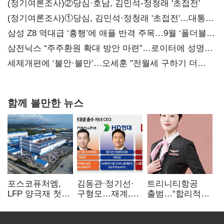
(정기여론조사)②당심·호남, 김민석-정청래 '초접전'
(정기여론조사)①당심, 김민석·정청래 '초접전'…대통령
지지도 '50% 아래로'(종합)
삼성 Z8 역대급 ‘흥행’에 애플 반격 주목…9월 ‘폴더블
대전’
삼전닉스 “주주환원 확대 방안 마련”…로이터에 성명
보내
세제개편에 ‘불안·불만’…오세훈 "전월세 구하기 더
힘들어질 것"
함께 볼만한 뉴스
포스코퓨처엠,
김동관·정기선·
트리니티항공
LFP 양극재 첫
구형모…재계,
출범…“합리적
대규모 공급…
1980년대생
가격·기대 이상
ESS 시장 공략
전성시대
서비스로 승부”