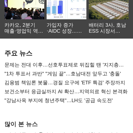
카카오, 2분기
가입자 증가
배터리 3사, 호남
매출·영업익 역대
·AIDC 성장…
ESS 시장서
최대…에이전트
SKT 2분기 성장
‘격돌’
AI 수익화 관건
본궤도
주요 뉴스
문제는 전대 이후…선호투표제로 뒤집힐 땐 '지지층
불복'
"1차 투표서 과반" "게임 끝"…호남대전 앞두고 '충돌'
김용범 책임론 봇물…경질 요구에 'ETF 특검' 주장까지
보건소부터 응급실까지 AI 확산…지역의료 혁신 본격화
"강남사옥 부지에 청년주택"…LH도 '공급 속도전'
많이 본 뉴스