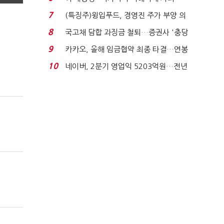
적극적 조사로 진...
7
(특징주)윙입푸드, 경영진 주가 부양 의
지에 상한가...
8
국고채 담합 과징금 철퇴…증권사 '충당
금 폭탄' 우려...
9
카카오, 올해 임금협약 최종 타결…연봉
6.3% 인상·격려...
10
네이버, 2분기 영업익 5203억원…전년
비 0.2% 감소...