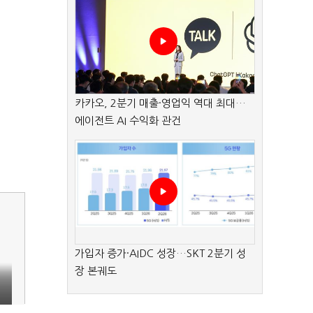
카카오, 2분기 매출·영업익 역대 최대…
에이전트 AI 수익화 관건
가입자 증가·AIDC 성장…SKT 2분기 성
장 본궤도