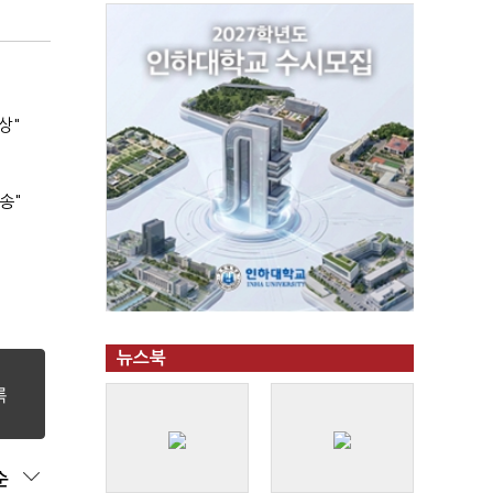
상"
송"
뉴스북
순