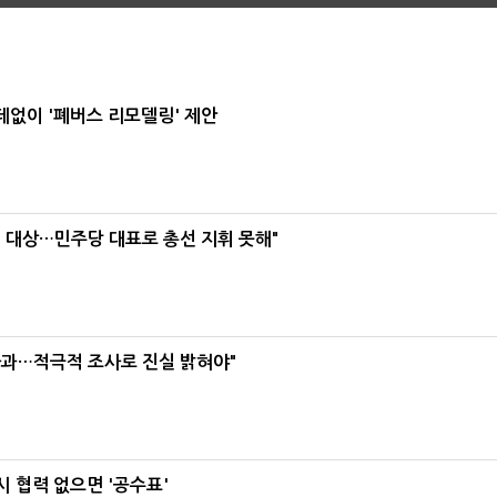
데없이 '폐버스 리모델링' 제안
택' 대상…민주당 대표로 총선 지휘 못해"
사과…적극적 조사로 진실 밝혀야"
 협력 없으면 '공수표'