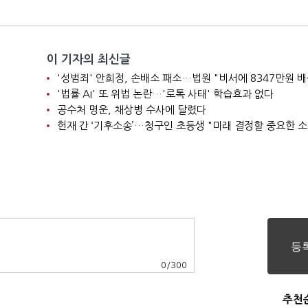
이 기자의 최신글
'성범죄' 안희정, 손배소 패소…법원 "비서에 8347만원 배
'법률 AI' 또 위법 논란…'로톡 사태' 학습효과 없다
공수처 명운, 채상병 수사에 달렸다
헌재 간 ‘기후소송’…청구인 초등생 "미래 결정할 중요한 소
0
/
300
추천