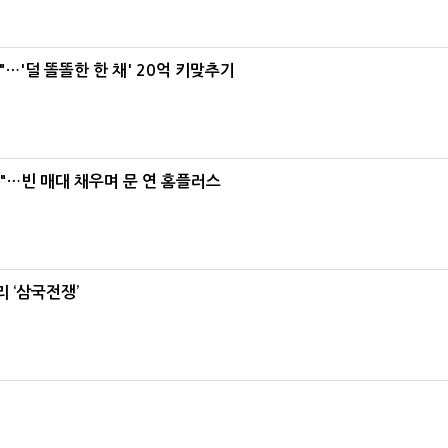
"…'덜 똘똘한 한 채' 20억 키맞추기
요"…빈 매대 채우며 문 연 홈플러스
 ‘삼국전쟁’