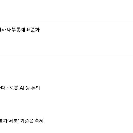
계열사 내부통제 표준화
난다…로봇·AI 등 논의
가·처분' 기준은 숙제