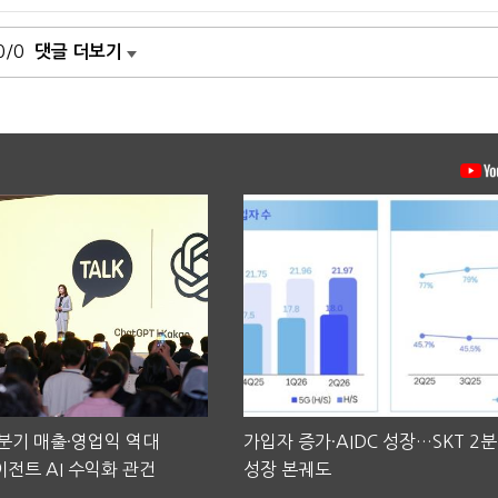
0/0
댓글 더보기
2분기 매출·영업익 역대
가입자 증가·AIDC 성장…SKT 2
전트 AI 수익화 관건
성장 본궤도