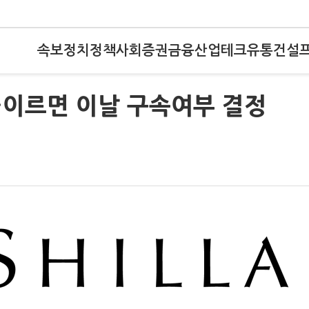
속보
정치
정책
사회
증권
금융
산업
테크
유통
건설
…이르면 이날 구속여부 결정