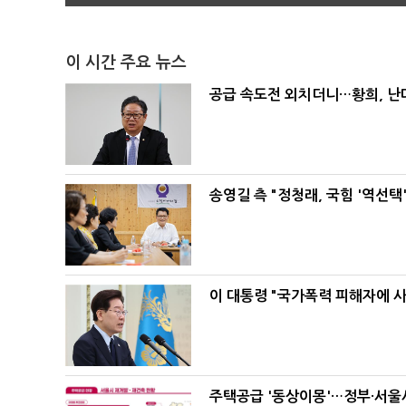
이 시간 주요 뉴스
공급 속도전 외치더니…황희, 난
송영길 측 "정청래, 국힘 '역선
이 대통령 "국가폭력 피해자에 
주택공급 '동상이몽'…정부·서울시