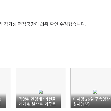
라 김기성 편집국장이 최종 확인·수정했습니다.
명
격앙된 친명계 "의원들
이재명 26일 구속영장
격
개가 된 날"·"피 거꾸로
심사(1보)
솟아"