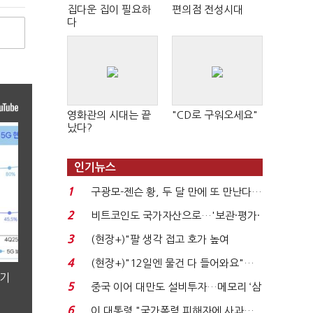
집다운 집이 필요하
편의점 전성시대
다
영화관의 시대는 끝
"CD로 구워오세요"
났다?
인기뉴스
1
구광모-젠슨 황, 두 달 만에 또 만난다…
로봇·AI 등 논...
2
비트코인도 국가자산으로…'보관·평가·
처분' 기준은 ...
3
(현장+)"팔 생각 접고 호가 높여
요"…'덜 똘똘한 한 채' 20...
4
(현장+)"12일엔 물건 다 들어와요"…
분기
빈 매대 채우며 문 연 ...
5
중국 이어 대만도 설비투자…메모리 ‘삼
국전쟁’
6
이 대통령 "국가폭력 피해자에 사과…