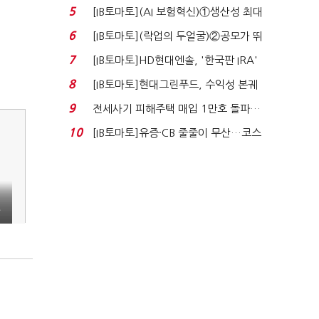
실적 견인은 은행 ...
5
[IB토마토](AI 보험혁신)①생산성 최대
80% 개선…현실...
6
[IB토마토](락업의 두얼굴)②공모가 뛰
자 첫날 매도…FI ...
7
[IB토마토]HD현대엔솔, '한국판 IRA'
수혜 부상…세액공...
8
[IB토마토]현대그린푸드, 수익성 본궤
도…실적 개선에 ...
9
전세사기 피해주택 매입 1만호 돌파…
누적 피해자 4만2...
10
[IB토마토]유증·CB 줄줄이 무산…코스
닥 벌점 급증에 ...