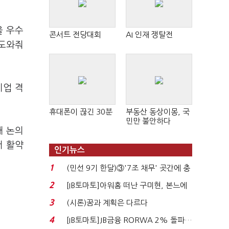
을 우수
콘서트 전당대회
AI 인재 쟁탈전
 도와줘
기업 격
휴대폰이 끊긴 30분
부동산 동상이몽, 국
민만 불안하다
해 논의
서 활약
인기뉴스
1
(민선 9기 한달)③'7조 채무' 곳간에 충
격…추미애, 20년...
2
[IB토마토]아워홈 떠난 구미현, 본느에
340억 베팅…가...
3
(시론)꿈과 계획은 다르다
4
[IB토마토]JB금융 RORWA 2% 돌파…