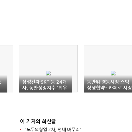
중
삼성전자·SKT 등 24개
동반위·경동시장·스벅
업
사, 동반성장지수 '최우
상생협약…카페로 시장
수 명예기업'
활력 도모
이 기자의 최신글
"모두의창업 2차, 연내 마무리"