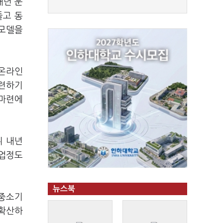
내년 운
들고 동
 모델을
 온라인
마련하기
 마련에
뒤 내년
사업정도
뉴스북
 중소기
 확산하