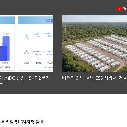
·AIDC 성장…SKT 2분기
배터리 3사, 호남 ESS 시장서 ‘격돌
도
뒤집힐 땐 '지지층 불복'