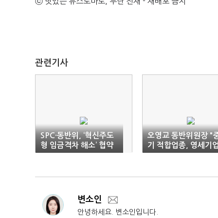
ⓒ 맛있는 뉴스토마토, 무단 전재 - 재배포 금지
관련기사
SPC·동반위, ‘혁신주도
오영교 동반위원장 "
형 임금격차 해소’ 협약
기 적합업종, 영세기
체결
보호위해 필요"
변소인
안녕하세요. 변소인입니다.