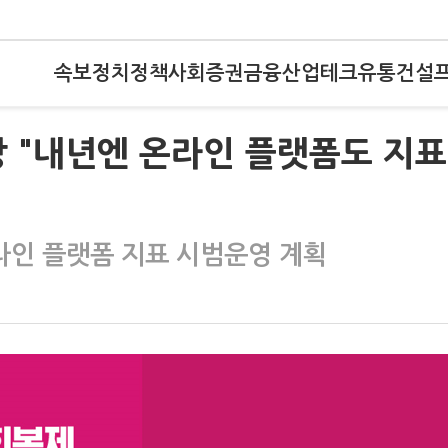
속보
정치
정책
사회
증권
금융
산업
테크
유통
건설
 "내년엔 온라인 플랫폼도 지표
라인 플랫폼 지표 시범운영 계획