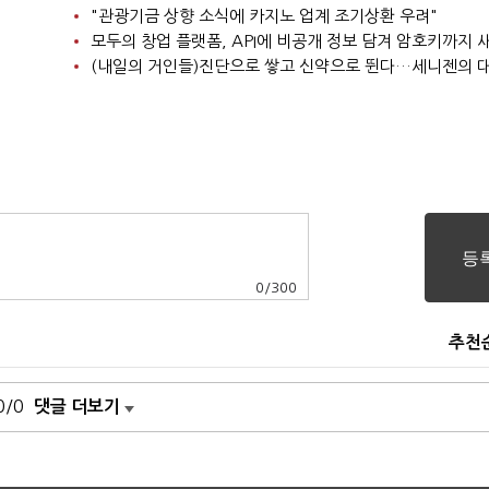
"관광기금 상향 소식에 카지노 업계 조기상환 우려"
모두의 창업 플랫폼, API에 비공개 정보 담겨 암호키까지
(내일의 거인들)진단으로 쌓고 신약으로 뛴다…세니젠의 
0
/
300
추천
0/0
댓글 더보기