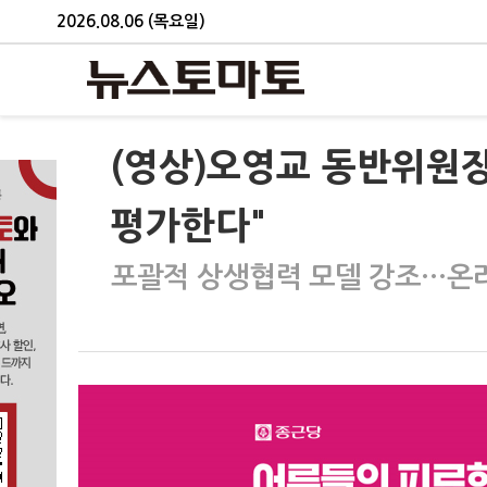
2026.08.06 (목요일)
(영상)오영교 동반위원장
평가한다"
포괄적 상생협력 모델 강조…온