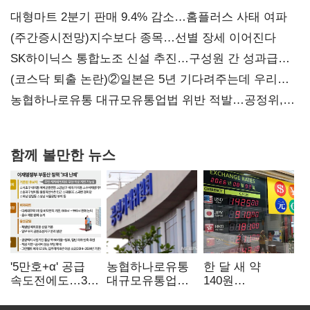
대형마트 2분기 판매 9.4% 감소…홈플러스 사태 여파
(주간증시전망)지수보다 종목…선별 장세 이어진다
SK하이닉스 통합노조 신설 추진…구성원 간 성과급
불만 확산
(코스닥 퇴출 논란)②일본은 5년 기다려주는데 우리는
당장 퇴출?…시간만으론 부족한 코스닥 구하기
농협하나로유통 대규모유통업법 위반 적발…공정위,
과징금 4억6200만원 부과
함께 볼만한 뉴스
'5만호+α' 공급
농협하나로유통
한 달 새 약
속도전에도…3대
대규모유통업법
140원
난제 '첩첩산중'
위반 적발…
급락…'역대급
공정위, 과징금
엔저'에 원화