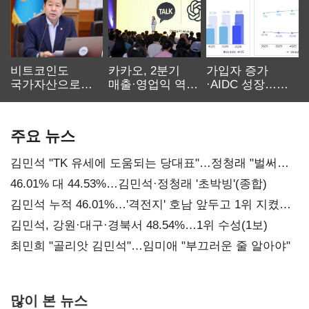
비트코인도
카카오, 2분기
가입자 증가
국가자산으로…'
매출·영업익 역대
·AIDC 성장…
보관·평가·처분'
최대…에이전트
SKT 2분기 성장
기준은 숙제
AI 수익화 관건
본궤도
주요 뉴스
김민석 "TK 유세에 도움되는 당대표"…정청래 "벌써
대표된 양 당직 배분"
46.01% 대 44.53%…김민석·정청래 '초박빙'(종합)
김민석 누적 46.01%…'격전지' 호남 앞두고 1위 지켰다
(2보)
김민석, 강원·대구·경북서 48.54%…1위 수성(1보)
최민희 "골리앗 김민석"…임미애 "부끄러운 줄 알아야"
많이 본 뉴스