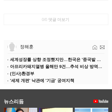
0/0
댓글 더보기
정해훈
세계성장률 상향 조정했지만…한국은 '중국발 살얼음판'
아프리카돼지열병 올해만 9건…추석 비상 방역에 '총력'
(인사)환경부
'세제 개편' 낙관에 '기금' 궁여지책
뉴스리듬