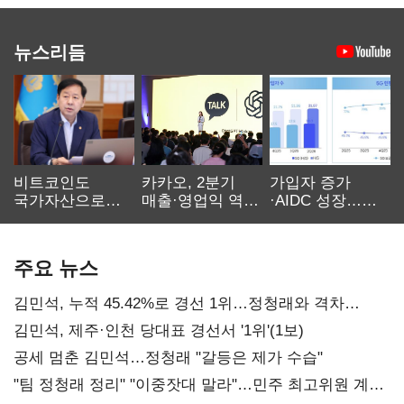
뉴스리듬
비트코인도
카카오, 2분기
가입자 증가
국가자산으로…'
매출·영업익 역대
·AIDC 성장…
보관·평가·처분'
최대…에이전트
SKT 2분기 성장
기준은 숙제
AI 수익화 관건
본궤도
주요 뉴스
김민석, 누적 45.42%로 경선 1위…정청래와 격차
0.86%p(2보)
김민석, 제주·인천 당대표 경선서 '1위'(1보)
공세 멈춘 김민석…정청래 "갈등은 제가 수습"
"팀 정청래 정리" "이중잣대 말라"…민주 최고위원 계파