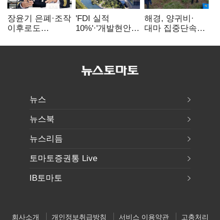
장윤기 은폐·조작
'FDI 실적
해경, 양귀비·
이후로도
10%'·'개발현안
대마 집중단속…
정보유출·
산적'…
4개월 동안
내부비위…경찰
인천경제청장
249명 검거
신뢰는 어디에
구원투수 찾기
뉴스
뉴스북
뉴스리듬
토마토증권통 Live
IB토마토
회사소개
개인정보취급방침
서비스 이용약관
고충처리