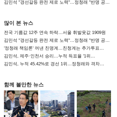
다툼 격화
김민석 "경선갈등 완전 제로 노력"…정청래 "반명 공세
사과부터"
많이 본 뉴스
전국 기름값 12주 연속 하락…서울 휘발윳값 1909원
김민석 "경선갈등 완전 제로 노력"…정청래 "반명 공세
사과부터"
'정청래 책임론' 꺼낸 친명계…친청계는 추가투표
때리기
김민석, 제주·인천서 승리…누적 득표율 '1위
탈환'(종합)
김민석, 누적 45.42%로 경선 1위…정청래와 격차
0.86%p(2보)
함께 볼만한 뉴스