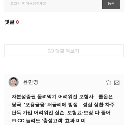
댓글
0
0/0
댓글 더보기
윤민영
자본성증권 돌려막기 어려워진 보험사…콜옵션 부담 급증
당국, '포용금융' 저금리에 방점…성실 상환 차주는 '역차별'
단독 가입 어려워진 실손, 보험료·보장 다 줄어든 5세대는?
PLCC 늘려도 '충성고객' 효과 미미