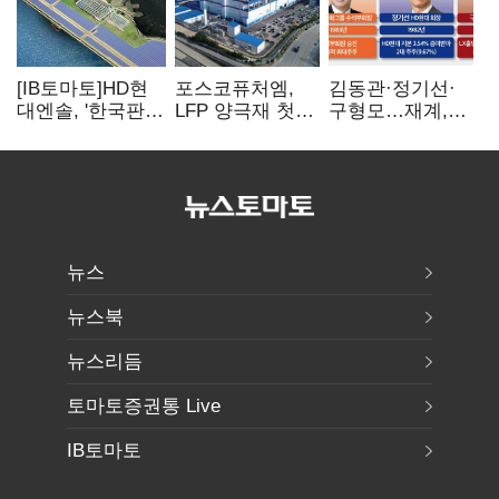
[IB토마토]HD현
포스코퓨처엠,
김동관·정기선·
대엔솔, '한국판
LFP 양극재 첫
구형모…재계,
IRA' 수혜 부상…
대규모 공급…
1980년대생
세액공제 선택이
ESS 시장 공략
전성시대
변수
뉴스
뉴스북
뉴스리듬
토마토증권통 Live
IB토마토