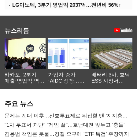
LG이노텍, 3분기 영업익 2037억…전년비 56%↑
뉴스리듬
카카오, 2분기
가입자 증가
배터리 3사, 호남
매출·영업익 역대
·AIDC 성장…
ESS 시장서
최대…에이전트
SKT 2분기 성장
‘격돌’
AI 수익화 관건
본궤도
주요 뉴스
문제는 전대 이후…선호투표제로 뒤집힐 땐 '지지층
불복'
"1차 투표서 과반" "게임 끝"…호남대전 앞두고 '충돌'
김용범 책임론 봇물…경질 요구에 'ETF 특검' 주장까지