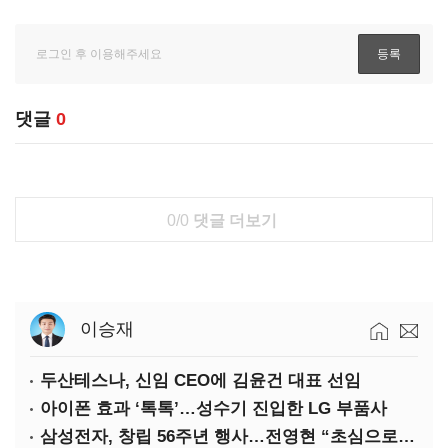
댓글
0
0/0
댓글 더보기
이승재
두산테스나, 신임 CEO에 김윤건 대표 선임
아이폰 효과 ‘톡톡’…성수기 진입한 LG 부품사
삼성전자, 창립 56주년 행사…전영현 “초심으로 경쟁력 회복해야”