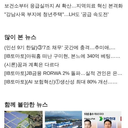
보건소부터 응급실까지 AI 확산…지역의료 혁신 본격화
"강남사옥 부지에 청년주택"…LH도 '공급 속도전'
많이 본 뉴스
(민선 9기 한달)③'7조 채무' 곳간에 충격…추미애,
20년만에 '비상재정' 선언 승부수
[IB토마토]아워홈 떠난 구미현, 본느에 340억 베팅…
가족 지배체제 구축
(시론)꿈과 계획은 다르다
[IB토마토]JB금융 RORWA 2% 돌파…실적 견인은 은행
아닌 캐피탈
[IB토마토](AI 보험혁신)①생산성 최대 80% 개선…
현실은 '실행 격차'
함께 볼만한 뉴스