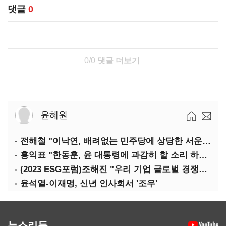
댓글
0
0/0
댓글 더보기
윤혜원
전해철 "이낙연, 배려없는 민주당에 상당한 서운함"
홍익표 "한동훈, 윤 대통령에 과감히 할 소리 하라"
(2023 ESG포럼)조해진 "우리 기업 글로벌 경쟁력 위해 경영부담 최소화해야"
윤석열-이재명, 신년 인사회서 '조우'
뉴스리듬