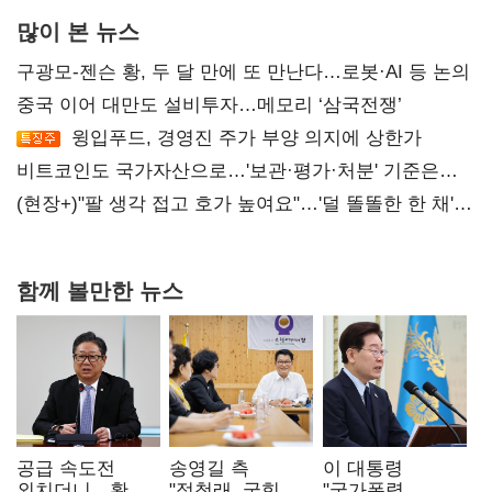
많이 본 뉴스
구광모-젠슨 황, 두 달 만에 또 만난다…로봇·AI 등 논의
중국 이어 대만도 설비투자…메모리 ‘삼국전쟁’
윙입푸드, 경영진 주가 부양 의지에 상한가
비트코인도 국가자산으로…'보관·평가·처분' 기준은
숙제
(현장+)"팔 생각 접고 호가 높여요"…'덜 똘똘한 한 채'
20억 키맞추기
함께 볼만한 뉴스
공급 속도전
송영길 측
이 대통령
외치더니…황희,
"정청래, 국힘
"국가폭력