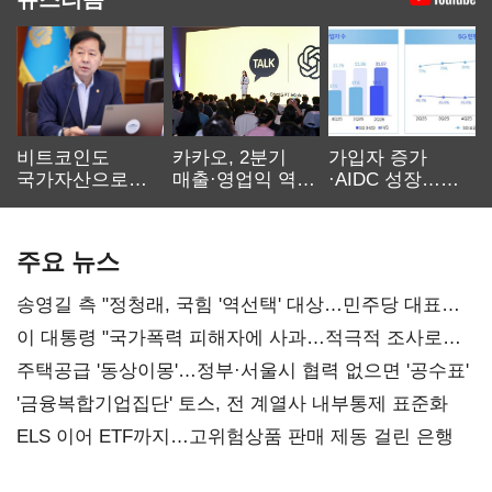
비트코인도
카카오, 2분기
가입자 증가
국가자산으로…'
매출·영업익 역대
·AIDC 성장…
보관·평가·처분'
최대…에이전트
SKT 2분기 성장
기준은 숙제
AI 수익화 관건
본궤도
주요 뉴스
송영길 측 "정청래, 국힘 '역선택' 대상…민주당 대표로
총선 지휘 못해"
이 대통령 "국가폭력 피해자에 사과…적극적 조사로
진실 밝혀야"
주택공급 '동상이몽'…정부·서울시 협력 없으면 '공수표'
'금융복합기업집단' 토스, 전 계열사 내부통제 표준화
ELS 이어 ETF까지…고위험상품 판매 제동 걸린 은행