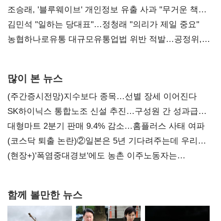
조승래, '블루웨이브' 개인정보 유출 사과 "무거운 책임
통감"
김민석 "일하는 당대표"…정청래 "의리가 제일 중요"
농협하나로유통 대규모유통업법 위반 적발…공정위,
과징금 4억6200만원 부과
많이 본 뉴스
(주간증시전망)지수보다 종목…선별 장세 이어진다
SK하이닉스 통합노조 신설 추진…구성원 간 성과급
불만 확산
대형마트 2분기 판매 9.4% 감소…홈플러스 사태 여파
(코스닥 퇴출 논란)②일본은 5년 기다려주는데 우리는
당장 퇴출?…시간만으론 부족한 코스닥 구하기
(현장+)'폭염중대경보'에도 농촌 이주노동자는
강행군…'야외작업 중지' 권고도 무시
함께 볼만한 뉴스