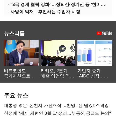
"3국 경제 협력 강화"…정의선·정기선 등 '한미일 경제대화' 참석
사방이 악재…후진하는 수입차 시장
뉴스리듬
비트코인도
카카오, 2분기
가입자 증가
국가자산으로…'
매출·영업익 역대
·AIDC 성장…
보관·평가·처분'
최대…에이전트
SKT 2분기 성장
기준은 숙제
AI 수익화 관건
본궤도
주요 뉴스
대통령 엮은 '신천지 사진조작'…친명 "선 넘었다" 격앙
한정애 "세제 개편안 8월 말 정리…부동산 공급도 논의"