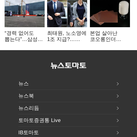
“경력 없어도
최태원, 노소영에
본업 살아난
뽑는다”…삼성
1조 지급?…
코오롱인더
·TSMC, 미
재상고 여부 주목
·HS효성…AI·
반도체 인재
배터리 소재로
쟁탈전
보폭 확대
뉴스
뉴스북
뉴스리듬
토마토증권통 Live
IB토마토