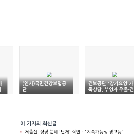
재
(인사)국민건강보험공
건보공단 "장기요양 가
애
단
족상담, 부양자 우울·건
강위험 줄여"
이 기자의 최신글
저출산, 성장·분배 '난제' 직면…"지속가능성 경고등"