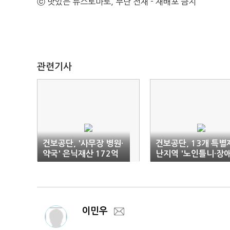
ⓒ 맛있는 뉴스토마토, 무단 전재 - 재배포 금지
관련기사
건보공단, '사무장 병원·
건보공단, 13개 특별
약국' 은닉재산 172억
난지역 '노인틀니·장
원 환수
보조기' 지원
이민우