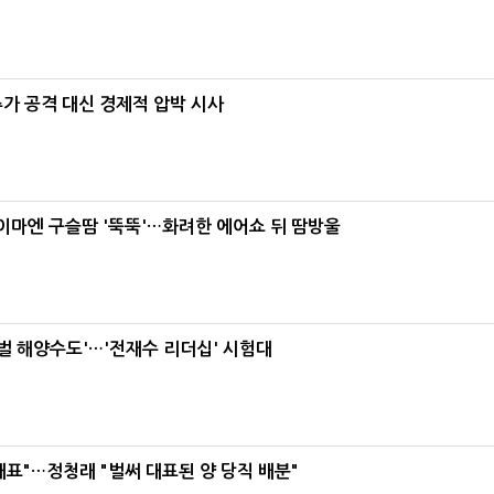
가 공격 대신 경제적 압박 시사
, 이마엔 구슬땀 '뚝뚝'…화려한 에어쇼 뒤 땀방울
로벌 해양수도'…'전재수 리더십' 시험대
대표"…정청래 "벌써 대표된 양 당직 배분"