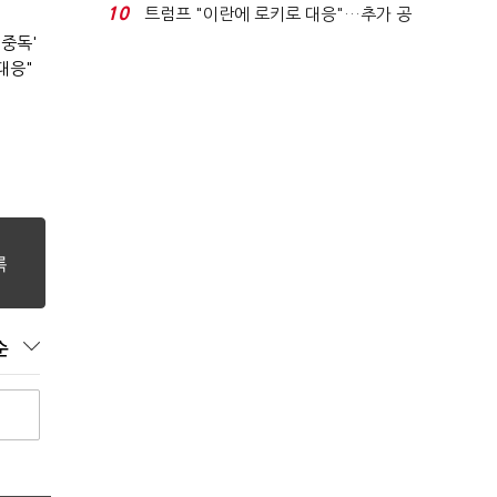
수도'…'전재수 리...
10
트럼프 "이란에 로키로 대응"…추가 공
격 대신 경제적 압...
 중독'
대응"
순