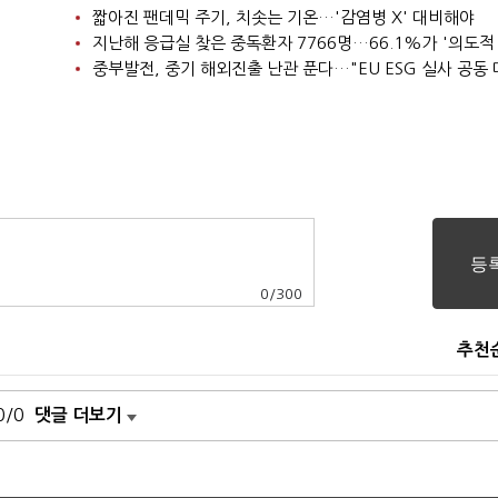
짧아진 팬데믹 주기, 치솟는 기온…'감염병 X' 대비해야
지난해 응급실 찾은 중독환자 7766명…66.1%가 '의도적
중부발전, 중기 해외진출 난관 푼다…"EU ESG 실사 공동 
0
/
300
추천
0/0
댓글 더보기