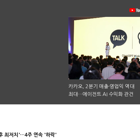
카카오, 2분기 매출·영업익 역대
최대…에이전트 AI 수익화 관건
후 최저치'…4주 연속 '하락'