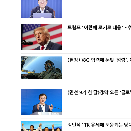
트럼프 "이란에 로키로 대응"…추
(현장+)8G 압력에 눈앞 '깜깜'
(민선 9기 한 달)④막 오른 '글
김민석 "TK 유세에 도움되는 당