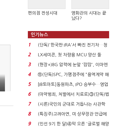
편의점 전성시대
영화관의 시대는 끝
났다?
인기뉴스
1
(단독)'한국판 IRA'서 빠진 전기차…청
와대 벽에 막혔다...
2
LX세미콘, 첫 차량용 MCU 양산 돌
입…현대차·기아에 ...
3
(현장+)8G 압력에 눈앞 '깜깜', 이마엔
구슬땀 '뚝뚝'…화려...
4
⑪(단독)SPC, 가맹점주에 "용역계약 해
지하라"...내팽개친 '...
5
[IB토마토]동원파츠, IPO 승부수…영업
익 7배 성장의 ...
6
(마약범죄, 처벌에서 치료로)③(단독)법
무부, 마약재활과 4...
7
(시론)국민의 군대로 거듭나는 사관학
교 개혁
8
(특징주)고려아연, 미 상무장관 언급에
12% '급등'...
9
(민선 9기 한 달)④막 오른 '글로벌 해양