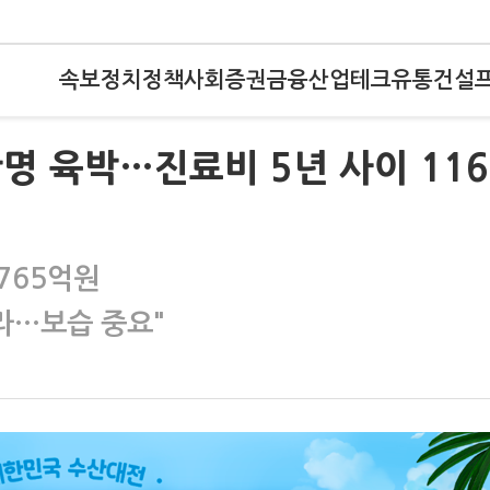
속보
정치
정책
사회
증권
금융
산업
테크
유통
건설
만명 육박…진료비 5년 사이 11
765억원
라…보습 중요"