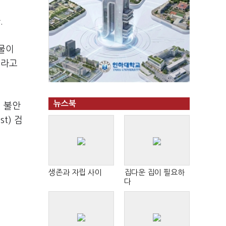
.
물이
이라고
뉴스북
 불안
st) 검
생존과 자립 사이
집다운 집이 필요하
다