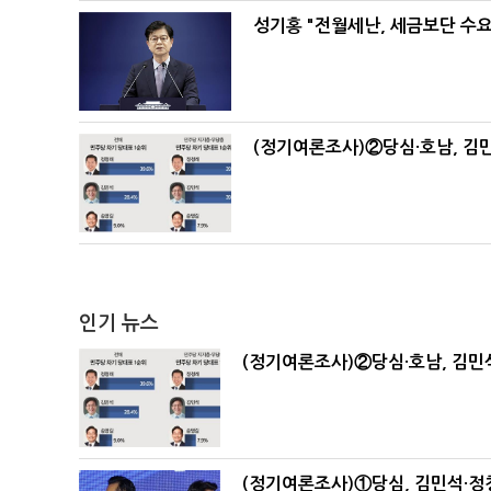
성기홍 "전월세난, 세금보단 수요
(정기여론조사)②당심·호남, 김민
인기 뉴스
(정기여론조사)②당심·호남, 김민석
(정기여론조사)①당심, 김민석·정청