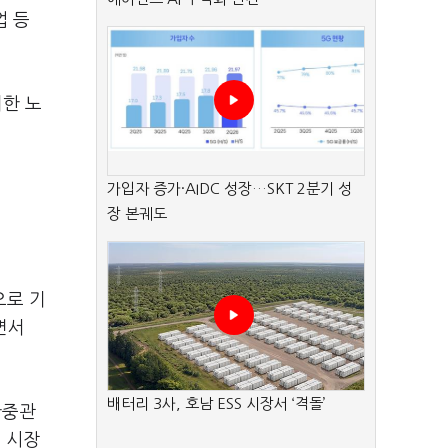
업 등
위한 노
가입자 증가·AIDC 성장…SKT 2분기 성
장 본궤도
으로 기
면서
배터리 3사, 호남 ESS 시장서 ‘격돌’
한중관
 시장