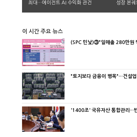
최대…에이전트 AI 수익화 관건
성장 본궤
이 시간 주요 뉴스
(SPC 민낯)③"일매출 280만원
"토지보다 금융이 병목"…건설업계
'1400조' 국유자산 통합관리