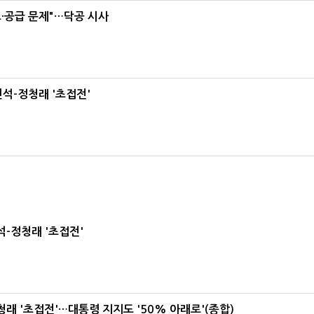
·공급 문제"…닥공 시사
석-정청래 '초접전'
-정청래 '초접전'
래 '초접전'…대통령 지지도 '50% 아래로'(종합)