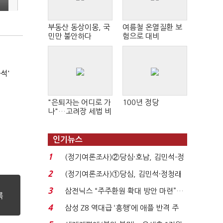
부동산 동상이몽, 국
여름철 온열질환 보
민만 불안하다
험으로 대비
석'
"은퇴자는 어디로 가
100년 정당
나"…고려장 세법 비
판 확산
인기뉴스
1
(정기여론조사)②당심·호남, 김민석-정
청래 '초접전'...
2
(정기여론조사)①당심, 김민석·정청래
'초접전'…대통령 ...
3
삼전닉스 “주주환원 확대 방안 마련”…
로이터에 성명...
4
삼성 Z8 역대급 ‘흥행’에 애플 반격 주
목…9월 ‘폴...