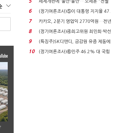
5
세제개편에 ‘불안·불만’…오세훈 "전월
순
세 구하기 더 ...
6
(정기여론조사)⑤이 대통령 지지율 47.
7%…일주일 만에 ...
7
카카오, 2분기 영업익 2770억원…전년
비 36% 증가...
8
(정기여론조사)④최고위원 최민희·박선
원 '양강'…서미...
9
(특징주)SK디앤디, 금감원 유증 제동에
장 초반 상한가...
10
(정기여론조사)⑥민주 46.2% 대 국힘
31.0%…오차범위 밖 ...
’