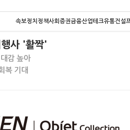
속보
정치
정책
사회
증권
금융
산업
테크
유통
건설
행사 '활짝'
기대감 높아
회복 기대