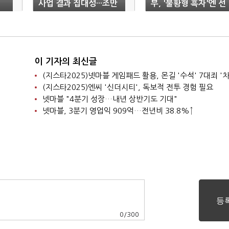
사업 결과 집대성···조만
부, '불황형 흑자'엔 선
간 공개"
그어
이 기자의 최신글
(지스타2025)넷마블 게임패드 활용, 몬길 '수석' 7대죄 '차
(지스타2025)엔씨 '신더시티', 독보적 전투 경험 필요
넷마블 "4분기 성장…내년 상반기도 기대"
넷마블, 3분기 영업익 909억…전년비 38.8%↑
0
/
300