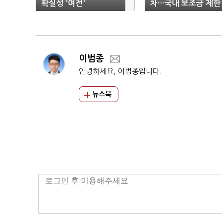
확실성 '여전'
차…국내 보조금 제한
'솔솔'
이범종
안녕하세요, 이범종입니다.
뉴스북