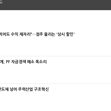
도
 찍어도 수익 제자리"…점주 울리는 '상시 할인'
, PF 자금경색 해소 목소리
…반도체 넘어 주력산업 구조혁신