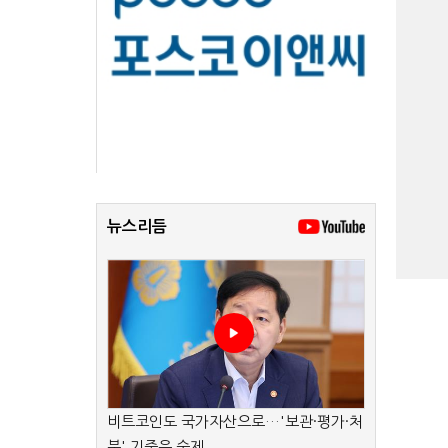
뉴스리듬
비트코인도 국가자산으로…'보관·평가·처
분' 기준은 숙제