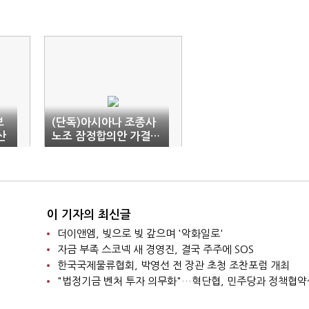
보
(단독)아시아나 조종사
산
노조 잠정합의안 가결…
떨
대한항공은?
이 기자의 최신글
더이앤엠, 빚으로 빚 갚으며 '악화일로'
자금 부족 스코넥 새 경영진, 결국 주주에 SOS
한국국제물류협회, 박영선 전 장관 초청 조찬포럼 개최
"법정기금 벤처 투자 의무화"…혁단협, 민주당과 정책협약