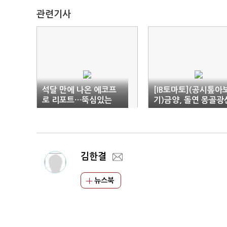
관련기사
석달 만에 나온 에코프
[IB토마토](공시톺아
로 리포트…뚝심있는
기)금양, 돌연 몽골광
'매도' 의견
이슈몰이…시장 의심 
칠까
김한결
뉴스북