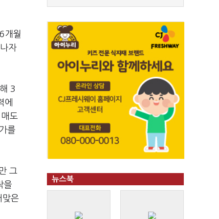
 6개월
지나자
해 3
력에
 매도
주가를
만 그
뉴스북
락을
어맞은