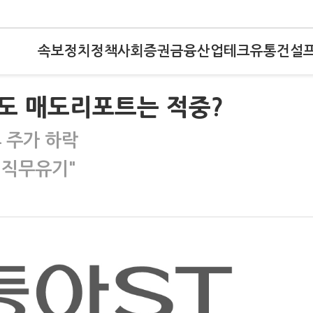
속보
정치
정책
사회
증권
금융
산업
테크
유통
건설
도 매도리포트는 적중?
 주가 하락
 직무유기"