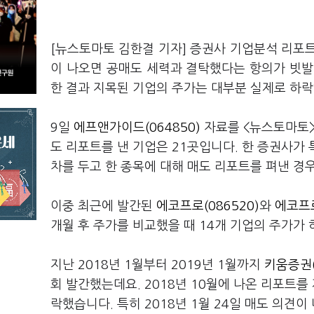
[뉴스토마토 김한결 기자] 증권사 기업분석 리포
이 나오면 공매도 세력과 결탁했다는 항의가 빗발
한 결과 지목된 기업의 주가는 대부분 실제로 하
9일
에프앤가이드(064850)
자료를 <뉴스토마토>
도 리포트를 낸 기업은 21곳입니다. 한 증권사가 
차를 두고 한 종목에 대해 매도 리포트를 펴낸 경
이중 최근에 발간된
에코프로(086520)
와
에코프로
개월 후 주가를 비교했을 때 14개 기업의 주가가
지난 2018년 1월부터 2019년 1월까지
키움증권(
회 발간했는데요. 2018년 10월에 나온 리포트를
락했습니다. 특히 2018년 1월 24일 매도 의견이