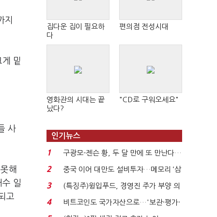
대까지
집다운 집이 필요하
편의점 전성시대
다
크게 밑
영화관의 시대는 끝
"CD로 구워오세요"
났다?
들 사
인기뉴스
1
구광모-젠슨 황, 두 달 만에 또 만난다…
로봇·AI 등 논...
 못해
2
중국 이어 대만도 설비투자…메모리 ‘삼
국전쟁’
매수 일
3
(특징주)윙입푸드, 경영진 주가 부양 의
두되고
지에 상한가...
4
비트코인도 국가자산으로…'보관·평가·
처분' 기준은 ...