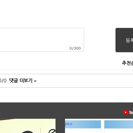
0
/
300
추천
0/0
댓글 더보기