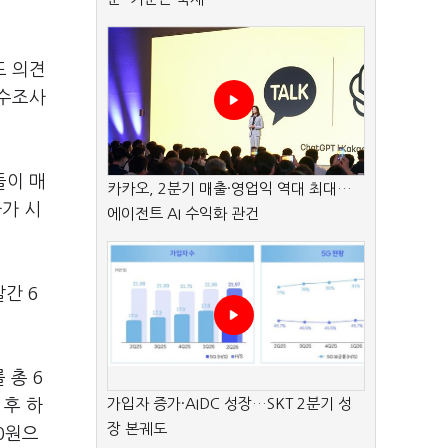
도 의견
전수조사
들이 매
카카오, 2분기 매출·영업익 역대 최대…
사가 시
에이전트 AI 수익화 관건
발간 6
 총 6
가입자 증가·AIDC 성장…SKT 2분기 성
 후 하
장 본궤도
50원으