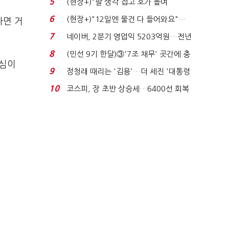
5
(현장+)"팔 생각 접고 호가 높여
요"…'덜 똘똘한 한 채' 20...
6
(현장+)"12일엔 물건 다 들어와요"…
다면 거
빈 매대 채우며 문 연 ...
7
네이버, 2분기 영업익 5203억원…전년
비 0.2% 감소...
8
(민선 9기 한달)③'7조 채무' 곳간에 충
투심이
격…추미애, 20년...
9
정청래 때리는 '김용'…더 세진 '대통령
최측근' 입...
10
코스피, 장 초반 상승세…6400선 회복
시도