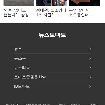
“경력 없어도
최태원, 노소영에
본업 살아난
뽑는다”…삼성
1조 지급?…
코오롱인더
·TSMC, 미
재상고 여부 주목
·HS효성…AI·
반도체 인재
배터리 소재로
쟁탈전
보폭 확대
뉴스
뉴스북
뉴스리듬
토마토증권통 Live
IB토마토