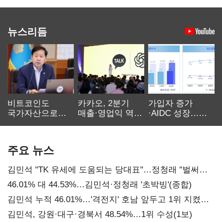
뉴스리듬
비트코인도
카카오, 2분기
가입자 증가
국가자산으로…'
매출·영업익 역대
·AIDC 성장…
보관·평가·처분'
최대…에이전트
SKT 2분기 성장
기준은 숙제
AI 수익화 관건
본궤도
주요 뉴스
김민석 "TK 유세에 도움되는 당대표"…정청래 "벌써
대표된 양 당직 배분"
46.01% 대 44.53%…김민석·정청래 '초박빙'(종합)
김민석 누적 46.01%…'격전지' 호남 앞두고 1위 지켰다
(2보)
김민석, 강원·대구·경북서 48.54%…1위 수성(1보)