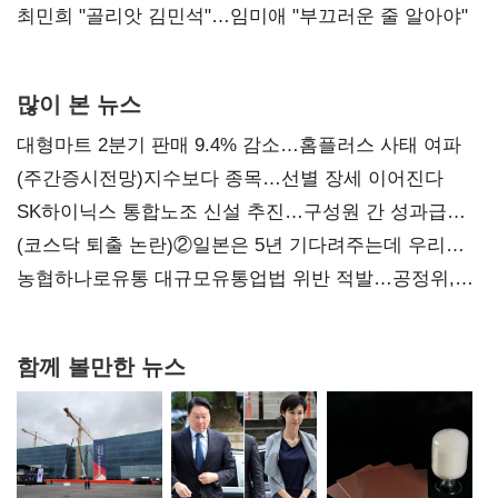
최민희 "골리앗 김민석"…임미애 "부끄러운 줄 알아야"
많이 본 뉴스
대형마트 2분기 판매 9.4% 감소…홈플러스 사태 여파
(주간증시전망)지수보다 종목…선별 장세 이어진다
SK하이닉스 통합노조 신설 추진…구성원 간 성과급
불만 확산
(코스닥 퇴출 논란)②일본은 5년 기다려주는데 우리는
당장 퇴출?…시간만으론 부족한 코스닥 구하기
농협하나로유통 대규모유통업법 위반 적발…공정위,
과징금 4억6200만원 부과
함께 볼만한 뉴스