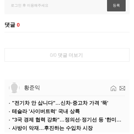
댓글
0
0/0
댓글 더보기
황준익
"전기차 안 삽니다"…신차·중고차 가격 '뚝'
테슬라 '사이버트럭' 국내 상륙
"3국 경제 협력 강화"…정의선·정기선 등 '한미일 경제대화' 참석
사방이 악재…후진하는 수입차 시장