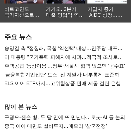
비트코인도
카카오, 2분기
가입자 증가
국가자산으로…'
매출·영업익 역대
·AIDC 성장…
보관·평가·처분'
최대…에이전트
SKT 2분기 성장
기준은 숙제
AI 수익화 관건
본궤도
주요 뉴스
송영길 측 "정청래, 국힘 '역선택' 대상…민주당 대표로
총선 지휘 못해"
이 대통령 "국가폭력 피해자에 사과…적극적 조사로
진실 밝혀야"
주택공급 '동상이몽'…정부·서울시 협력 없으면 '공수표'
'금융복합기업집단' 토스, 전 계열사 내부통제 표준화
ELS 이어 ETF까지…고위험상품 판매 제동 걸린 은행
많이 본 뉴스
구광모-젠슨 황, 두 달 만에 또 만난다…로봇·AI 등 논의
중국 이어 대만도 설비투자…메모리 ‘삼국전쟁’