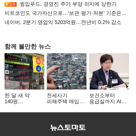
윙입푸드, 경영진 주가 부양 의지에 상한가
비트코인도 국가자산으로…'보관·평가·처분' 기준은
숙제
네이버, 2분기 영업익 5203억원…전년비 0.2% 감소
함께 볼만한 뉴스
한 달 새 약
전세사기
보건소부터
140원
피해주택 매입
응급실까지 AI
급락…'역대급
1만호 돌파…
확산…지역의료
엔저'에 원화
누적 피해자
혁신 본격화
변곡점
4만278명