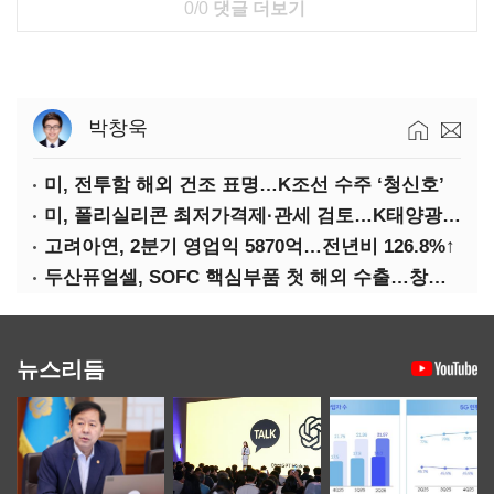
0/0
댓글 더보기
박창욱
미, 전투함 해외 건조 표명…K조선 수주 ‘청신호’
미, 폴리실리콘 최저가격제·관세 검토…K태양광 입지 확대 기대
고려아연, 2분기 영업익 5870억…전년비 126.8%↑
두산퓨얼셀, SOFC 핵심부품 첫 해외 수출…창사 이래 최대 규모
뉴스리듬