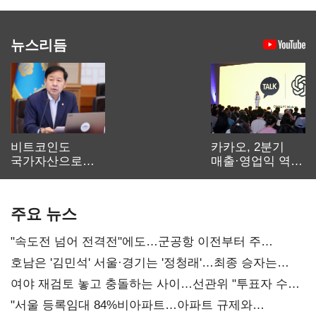
뉴스리듬
비트코인도
카카오, 2분기
국가자산으로…'
매출·영업익 역대
보관·평가·처분'
최대…에이전트
기준은 숙제
AI 수익화 관건
주요 뉴스
"속도전 넘어 전격전"에도…군공항 이전부터 주
52시간까지 '뇌관'
호남은 '김민석' 서울·경기는 '정청래'…최종 승자는
'안갯속'
여야 재검토 놓고 충돌하는 사이…선관위 "투표자 수
오차 당연"
"서울 등록임대 84%비아파트…아파트 규제와