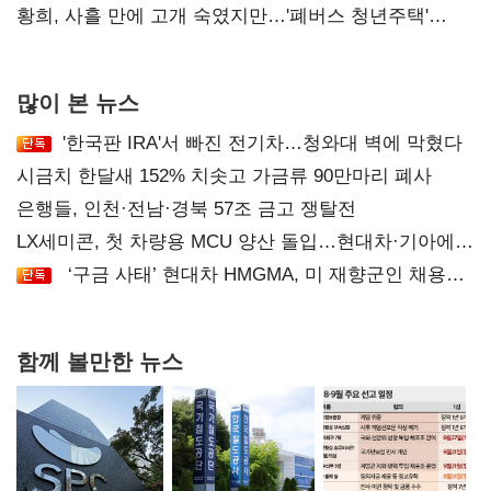
달리해야"
황희, 사흘 만에 고개 숙였지만…'폐버스 청년주택'
후폭풍
많이 본 뉴스
'한국판 IRA'서 빠진 전기차…청와대 벽에 막혔다
시금치 한달새 152% 치솟고 가금류 90만마리 폐사
은행들, 인천·전남·경북 57조 금고 쟁탈전
LX세미콘, 첫 차량용 MCU 양산 돌입…현대차·기아에
공급
‘구금 사태’ 현대차 HMGMA, 미 재향군인 채용
확대로 분위기 반전
함께 볼만한 뉴스