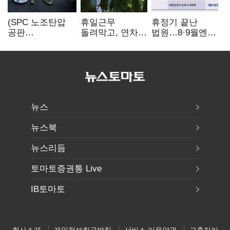
(SPC 노조탄압
휴일근무
휴정기 끝난
공판
돌려막고, 연차도
법원…8·9월엔
100회)⑫"허영인
통제…코레일
3특검 재판
도 책임 안 지는
승무현장의
'줄선고' 예정
'사회적합의'…
'아슬아슬한
남은 건 꼼수·
52시간'
탄압"
뉴스
뉴스북
뉴스리듬
토마토증권통 Live
IB토마토