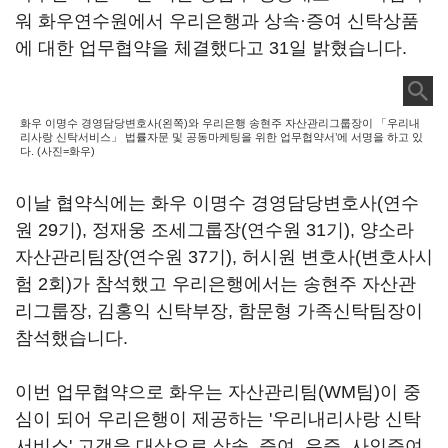
워 화우연수원에서 우리은행과 상속·증여 신탁상품
에 대한 업무협약을 체결했다고 31일 밝혔습니다.
화우 이명수 경영담당변호사(왼쪽)와 우리은행 송현주 자산관리그룹장이 「우리내
리사랑 신탁서비스」 법률자문 및 공동마케팅을 위한 업무협약서’에 서명을 하고 있
다. (사진=화우)
이날 협약식에는 화우 이명수 경영담당변호사(연수
원 29기), 정재웅 조세그룹장(연수원 31기), 양소라
자산관리팀장(연수원 37기), 허시원 변호사(변호사시
험 2회)가 참석했고 우리은행에서는 송현주 자산관
리그룹장, 김홍익 신탁부장, 함문형 가족신탁팀장이
참석했습니다.
이번 업무협약으로 화우는 자산관리팀(WM팀)이 중
심이 되어 우리은행이 제공하는 '우리내리사랑 신탁
서비스' 고객을 대상으로 상속, 증여, 유증, 사인증여,