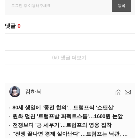
댓글
0
0/0
댓글 더보기
김하늬
80세 생일에 '종전 합의'…트럼프식 '쇼맨십'
원화 덮친 '트럼프발 퍼펙트스톰'…1600원 눈앞
전쟁보다 '공 세우기'…트럼프의 영웅 집착
"전쟁 끝나면 경제 살아난다"…트럼프는 낙관, 미국인은 싸늘