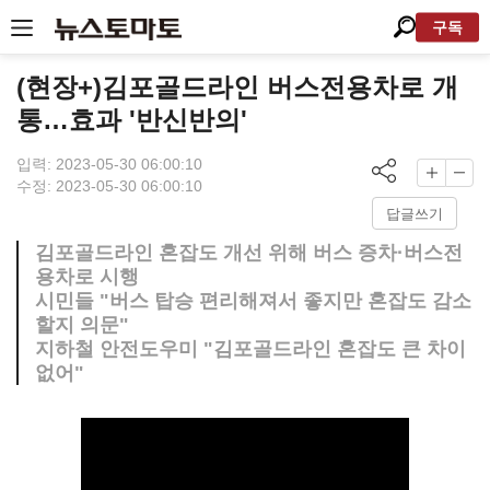
구독
(현장+)김포골드라인 버스전용차로 개
통…효과 '반신반의'
입력: 2023-05-30 06:00:10
수정: 2023-05-30 06:00:10
답글쓰기
김포골드라인 혼잡도 개선 위해 버스 증차·버스전
용차로 시행
시민들 "버스 탑승 편리해져서 좋지만 혼잡도 감소
할지 의문"
지하철 안전도우미 "김포골드라인 혼잡도 큰 차이
없어"