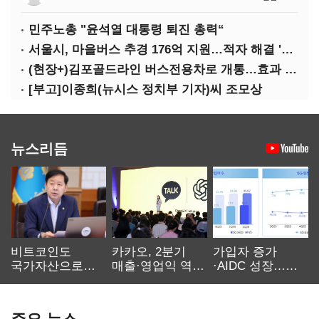
민주노총 "윤석열 대통령 퇴진 총력“
서울시, 마을버스 추경 176억 지원…적자 해결 '의문'
(현장+)김포골드라인 버스전용차로 개통…효과 '반신반의'
[부고]이종희(뉴시스 정치부 기자)씨 조모상
뉴스리듬
비트코인도
카카오, 2분기
가입자 증가
국가자산으로…'
매출·영업익 역대
·AIDC 성장…
보관·평가·처분'
최대…에이전트
SKT 2분기 성장
기준은 숙제
AI 수익화 관건
본궤도
주요 뉴스