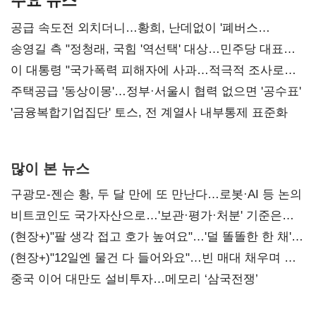
공급 속도전 외치더니…황희, 난데없이 '폐버스
리모델링' 제안
송영길 측 "정청래, 국힘 '역선택' 대상…민주당 대표로
총선 지휘 못해"
이 대통령 "국가폭력 피해자에 사과…적극적 조사로
진실 밝혀야"
주택공급 '동상이몽'…정부·서울시 협력 없으면 '공수표'
'금융복합기업집단' 토스, 전 계열사 내부통제 표준화
많이 본 뉴스
구광모-젠슨 황, 두 달 만에 또 만난다…로봇·AI 등 논의
비트코인도 국가자산으로…'보관·평가·처분' 기준은
숙제
(현장+)"팔 생각 접고 호가 높여요"…'덜 똘똘한 한 채'
20억 키맞추기
(현장+)"12일엔 물건 다 들어와요"…빈 매대 채우며 문
연 홈플러스
중국 이어 대만도 설비투자…메모리 ‘삼국전쟁’