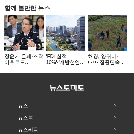
함께 볼만한 뉴스
장윤기 은폐·조작
'FDI 실적
해경, 양귀비·
이후로도
10%'·'개발현안
대마 집중단속…
정보유출·
산적'…
4개월 동안
내부비위…경찰
인천경제청장
249명 검거
신뢰는 어디에
구원투수 찾기
뉴스
뉴스북
뉴스리듬