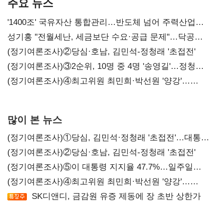
주요 뉴스
'1400조' 국유자산 통합관리…반도체 넘어 주력산업
구조혁신
성기홍 "전월세난, 세금보단 수요·공급 문제"…닥공
시사
(정기여론조사)②당심·호남, 김민석-정청래 '초접전'
(정기여론조사)③2순위, 10명 중 4명 '송영길'…정청래
'한 자릿수'
(정기여론조사)④최고위원 최민희·박선원 '양강'…
서미화·이성윤·임미애 뒤이어
많이 본 뉴스
(정기여론조사)①당심, 김민석·정청래 '초접전'…대통령
지지도 '50% 아래로'(종합)
(정기여론조사)②당심·호남, 김민석-정청래 '초접전'
(정기여론조사)⑤이 대통령 지지율 47.7%…일주일
만에 다시 40%대
(정기여론조사)④최고위원 최민희·박선원 '양강'…
서미화·이성윤·임미애 뒤이어
SK디앤디, 금감원 유증 제동에 장 초반 상한가