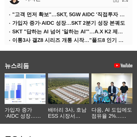
"고객 먼저 확보"…SKT, 5GW AIDC '직접투자 최소화'
가입자 증가·AIDC 성장…SKT 2분기 성장 본궤도
SKT "답하는 AI 넘어 '일하는 AI'"…A.X K2 제조·국방 확산
이통3사 갤Z8 시리즈 개통 시작…"폴드8 인기 가장 높아"
뉴스리듬
가입자 증가
배터리 3사, 호남
다음, AI 도입에도
·AIDC 성장…
ESS 시장서
점유율 2%…
SKT 2분기 성장
‘격돌’
에이전트
본궤도
차별화가 관건