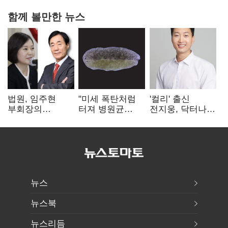
함께 볼만한 뉴스
법원, 임주현
"미세 폭탄처럼
'컬리' 출신
부회장의
터져 병원균
전지웅, 닥터나우
한미사이언스
박멸"
CMO 선임
주식 가압류 결정
뉴스
뉴스북
뉴스리듬