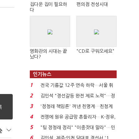
집다운 집이 필요하
편의점 전성시대
다
영화관의 시대는 끝
"CD로 구워오세요"
났다?
인기뉴스
1
전국 기름값 12주 연속 하락…서울 휘
발윳값 1909원...
2
김민석 "경선갈등 완전 제로 노력"…정
청래 "반명 공세 사...
3
'정청래 책임론' 꺼낸 친명계…친청계
는 추가투표 때리기...
4
전쟁에 원유 공급망 흔들리자…K-정유,
에너지안보 핵심...
5
"팀 정청래 정리" "이중잣대 말라"…민
순
주 최고위원 계파 다...
6
김민석, 제주·인천 당대표 경선서 '1