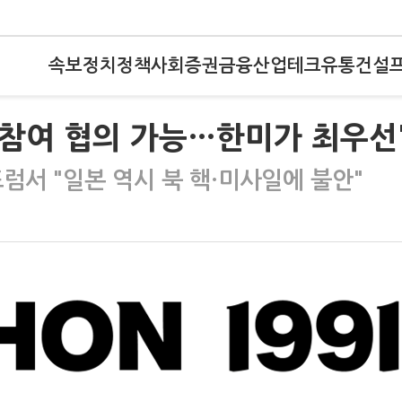
속보
정치
정책
사회
증권
금융
산업
테크
유통
건설
 참여 협의 가능…한미가 최우선
서 "일본 역시 북 핵·미사일에 불안"