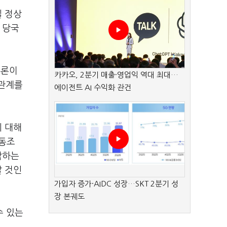
일 정상
 당국
물론이
카카오, 2분기 매출·영업익 역대 최대…
 관계를
에이전트 AI 수익화 관건
에 대해
탈동조
각하는
갈 것인
가입자 증가·AIDC 성장…SKT 2분기 성
장 본궤도
수 있는