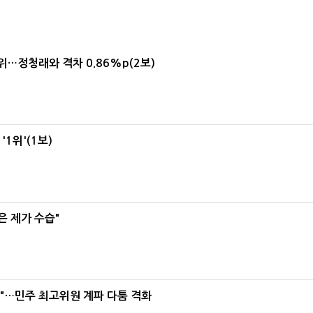
1위…정청래와 격차 0.86%p(2보)
1위'(1보)
은 제가 수습"
라"…민주 최고위원 계파 다툼 격화