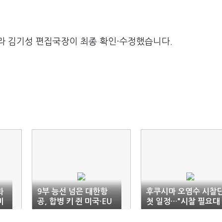
라 김기성 편집국장이 최종 확인·수정했습니다.
화
9부 능선 넘은 대한항
후쿠시마 오염수 시찰
미
공, 합병 키 쥔 미국·EU
첫 일정…"시찰 필요대
에 ‘촉각’
상 설비와 자료 요청"