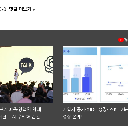
0/0
댓글 더보기
2분기 매출·영업익 역대
가입자 증가·AIDC 성장…SKT 2
전트 AI 수익화 관건
성장 본궤도