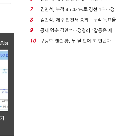
위'(1보)...
7
김민석, 누적 45.42%로 경선 1위…정
청래와 격차 0.86%p(...
8
김민석, 제주·인천서 승리…누적 득표율
'1위 탈환'(종합)...
9
공세 멈춘 김민석…정청래 "갈등은 제
가 수습"
10
구광모-젠슨 황, 두 달 만에 또 만난다…
로봇·AI 등 논...
분기