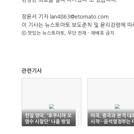
현명한 외교를 펼쳐 나가겠다”고 했습니다.
장윤서 기자 lan4863@etomato.com
이 기사는 뉴스토마토 보도준칙 및 윤리강령에 따
ⓒ 맛있는 뉴스토마토, 무단 전재 - 재배포 금지
관련기사
한일 양국, '후쿠시마 오
미국, 중국과 본격 대
염수 시찰단' 나흘 방일
시작…윤석열정부는 
합의
일 '올인외교'