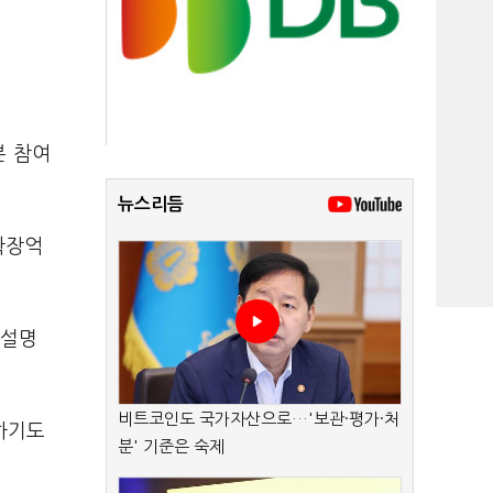
본 참여
뉴스리듬
확장억
 설명
비트코인도 국가자산으로…'보관·평가·처
하기도
분' 기준은 숙제