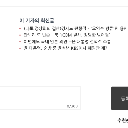
이 기자의 최신글
(나토 정상회의 결산)경제도 편향적…'오염수 방류'만 용인
안보리 또 빈손…북 "ICBM 발사, 정당한 방어권"
이번에도 국내 언론 외면…윤 대통령 선택적 소통
윤 대통령, 순방 중 윤석년 KBS이사 해임안 재가
0
/
300
추천