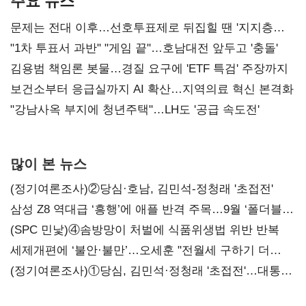
주요 뉴스
문제는 전대 이후…선호투표제로 뒤집힐 땐 '지지층
불복'
"1차 투표서 과반" "게임 끝"…호남대전 앞두고 '충돌'
김용범 책임론 봇물…경질 요구에 'ETF 특검' 주장까지
보건소부터 응급실까지 AI 확산…지역의료 혁신 본격화
"강남사옥 부지에 청년주택"…LH도 '공급 속도전'
많이 본 뉴스
(정기여론조사)②당심·호남, 김민석-정청래 '초접전'
삼성 Z8 역대급 ‘흥행’에 애플 반격 주목…9월 ‘폴더블
대전’
(SPC 민낯)④솜방망이 처벌에 식품위생법 위반 반복
세제개편에 ‘불안·불만’…오세훈 "전월세 구하기 더
힘들어질 것"
(정기여론조사)①당심, 김민석·정청래 '초접전'…대통령
지지도 '50% 아래로'(종합)