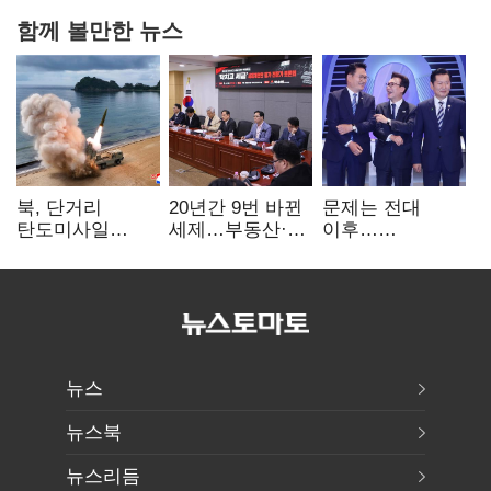
함께 볼만한 뉴스
북, 단거리
20년간 9번 바뀐
문제는 전대
탄도미사일
세제…부동산·
이후…
발사…안보실
상속세만
선호투표제로
"즉각 중단 촉구"
건드렸다
뒤집힐 땐
'지지층 불복'
뉴스
뉴스북
뉴스리듬