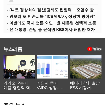
(나토 정상회의 결산)경제도 편향적…'오염수 방류'만 용인
안보리 또 빈손…북 "ICBM 발사, 정당한 방어권"
이번에도 국내 언론 외면…윤 대통령 선택적 소통
윤 대통령, 순방 중 윤석년 KBS이사 해임안 재가
뉴스리듬
카카오, 2분기
가입자 증가
배터리 3사, 호남
매출·영업익 역대
·AIDC 성장…
ESS 시장서
최대…에이전트
SKT 2분기 성장
‘격돌’
AI 수익화 관건
본궤도