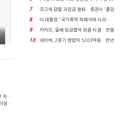
지에 상한가...
7
국고채 담합 과징금 철퇴…증권사 '충당
금 폭탄' 우려...
8
이 대통령 "국가폭력 피해자에 사과…
적극적 조사로 진...
9
카카오, 올해 임금협약 최종 타결…연봉
%
6.3% 인상·격려...
1
10
네이버, 2분기 영업익 5203억원…전년
비 0.2% 감소...
(정기여론조사)③2순위, 10명 중 4명 '송영길'…정청래 '한 자릿수'
(정기여론조사)④최고위원 최민희·박선원 '양강'…서미화·이성윤·임미애 뒤이어