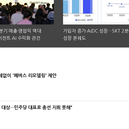
2분기 매출·영업익 역대
가입자 증가·AIDC 성장…SKT 2
전트 AI 수익화 관건
성장 본궤도
데없이 '폐버스 리모델링' 제안
택' 대상…민주당 대표로 총선 지휘 못해"