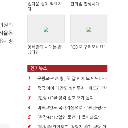
집다운 집이 필요하
편의점 전성시대
다
 의원의
지지율은
하는 정
영화관의 시대는 끝
"CD로 구워오세요"
났다?
인기뉴스
1
구광모-젠슨 황, 두 달 만에 또 만난다…
로봇·AI 등 논...
2
중국 이어 대만도 설비투자…메모리 ‘삼
국전쟁’
3
(현장+)"팔 생각 접고 호가 높여
요"…'덜 똘똘한 한 채' 20...
4
비트코인도 국가자산으로…'보관·평가·
처분' 기준은 ...
5
(현장+)"12일엔 물건 다 들어와요"…
빈 매대 채우며 문 연 ...
6
(특징주)윙입푸드, 경영진 주가 부양 의