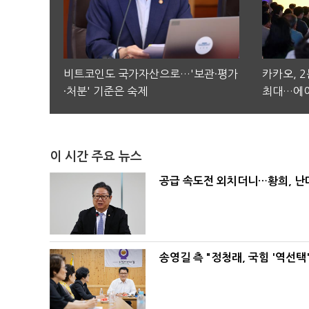
비트코인도 국가자산으로…'보관·평가
카카오, 
·처분' 기준은 숙제
최대…에이
이 시간 주요 뉴스
공급 속도전 외치더니…황희, 난
송영길 측 "정청래, 국힘 '역선