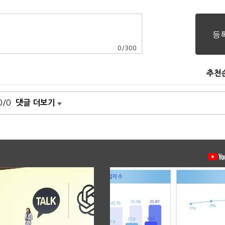
0
/
300
추천
0/0
댓글 더보기