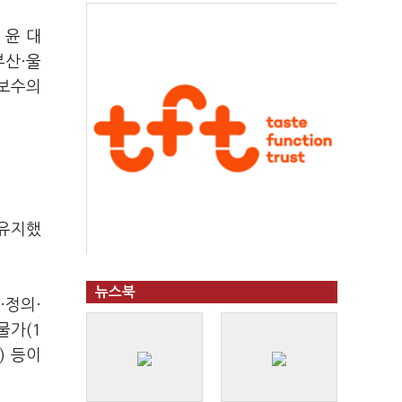
 윤 대
부산·울
 보수의
 유지했
.
뉴스북
·정의·
물가(1
) 등이