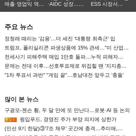
매출·영업익 역대
·AIDC 성장…
ESS 시장서
최대…에이전트
SKT 2분기 성장
‘격돌’
AI 수익화 관건
본궤도
주요 뉴스
정청래 때리는 '김용'…더 세진 '대통령 최측근' 입
트럼프, 폴리실리콘 파생상품에 15% 관세…"미 산업
재건"
전세사기 피해주택 매입 1만호 돌파…누적 피해자
4만278명
문제는 전대 이후…선호투표제로 뒤집힐 땐 '지지층
불복'
"1차 투표서 과반" "게임 끝"…호남대전 앞두고 '충돌'
많이 본 뉴스
구광모-젠슨 황, 두 달 만에 또 만난다…로봇·AI 등 논의
윙입푸드, 경영진 주가 부양 의지에 상한가
(민선 9기 한달)③'7조 채무' 곳간에 충격…추미애,