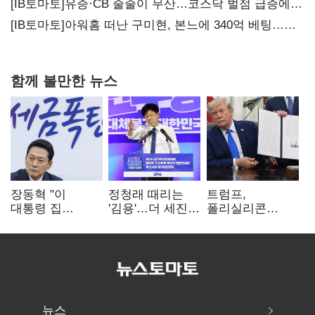
20년만에 '비상재정' 선언 승부수
[IB토마토]유증·CB 줄줄이 무산…코스닥 벌점 급증에
상폐 압박
[IB토마토]아워홈 떠난 구미현, 본느에 340억 베팅…
가족 지배체제 구축
함께 볼만한 뉴스
장동혁 "이
정청래 때리는
트럼프,
대통령 집
'김용'…더 세진
폴리실리콘
팔자마자 세금
'대통령 최측근'
파생상품에 15%
폭탄…'내로남불'"
입
관세…"미 산업
재건"
뉴스