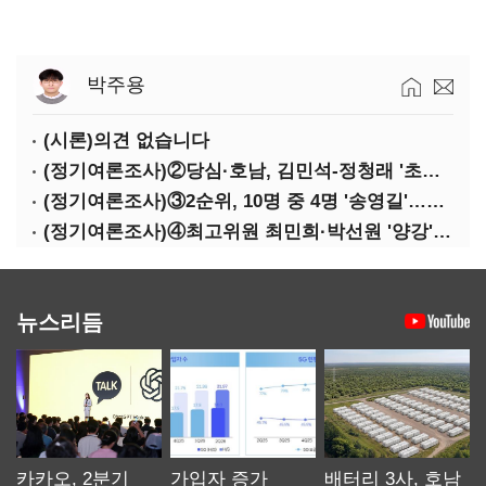
박주용
(시론)의견 없습니다
(정기여론조사)②당심·호남, 김민석-정청래 '초접전'
(정기여론조사)③2순위, 10명 중 4명 '송영길'…정청래 '한 자릿수'
(정기여론조사)④최고위원 최민희·박선원 '양강'…서미화·이성윤·임미애 뒤이어
뉴스리듬
카카오, 2분기
가입자 증가
배터리 3사, 호남