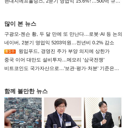
현대지에프홀딩스, 2분기 영업익 15.6%↑…500억 규모
자사주 매입
많이 본 뉴스
구광모-젠슨 황, 두 달 만에 또 만난다…로봇·AI 등 논의
네이버, 2분기 영업익 5203억원…전년비 0.2% 감소
윙입푸드, 경영진 주가 부양 의지에 상한가
중국 이어 대만도 설비투자…메모리 ‘삼국전쟁’
비트코인도 국가자산으로…'보관·평가·처분' 기준은
숙제
함께 볼만한 뉴스