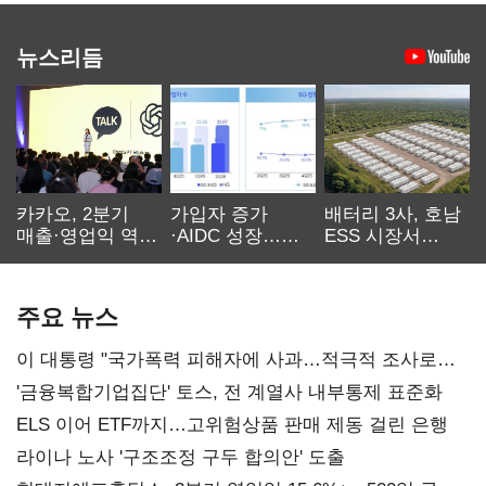
뉴스리듬
카카오, 2분기
가입자 증가
배터리 3사, 호남
매출·영업익 역대
·AIDC 성장…
ESS 시장서
최대…에이전트
SKT 2분기 성장
‘격돌’
AI 수익화 관건
본궤도
주요 뉴스
이 대통령 "국가폭력 피해자에 사과…적극적 조사로
진실 밝혀야"
'금융복합기업집단' 토스, 전 계열사 내부통제 표준화
ELS 이어 ETF까지…고위험상품 판매 제동 걸린 은행
라이나 노사 '구조조정 구두 합의안' 도출