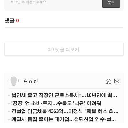
댓글
0
0/0
댓글 더보기
김유진
법인세 줄고 직장인 근로소득세↑…10년만에 최대치
'꽁꽁' 언 소비·투자…수출도 '낙관' 어려워
건설업 임금체불 4363억…이정식 "체불 해소 최우선"
계열사 몸집 줄이는 대기업…첨단산업 인수·설립에 '분주'