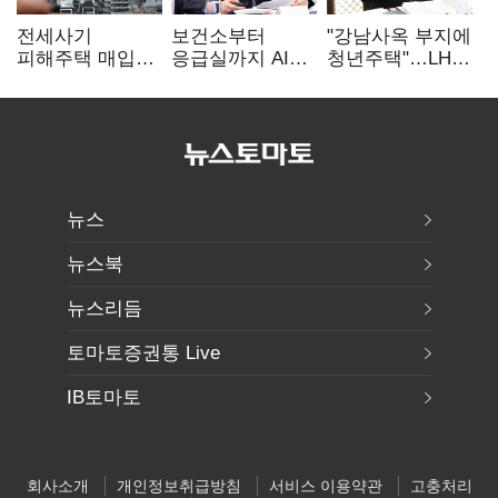
전세사기
보건소부터
"강남사옥 부지에
피해주택 매입
응급실까지 AI
청년주택"…LH도
1만호 돌파…
확산…지역의료
'공급 속도전'
누적 피해자
혁신 본격화
4만278명
뉴스
뉴스북
뉴스리듬
토마토증권통 Live
IB토마토
회사소개
개인정보취급방침
서비스 이용약관
고충처리