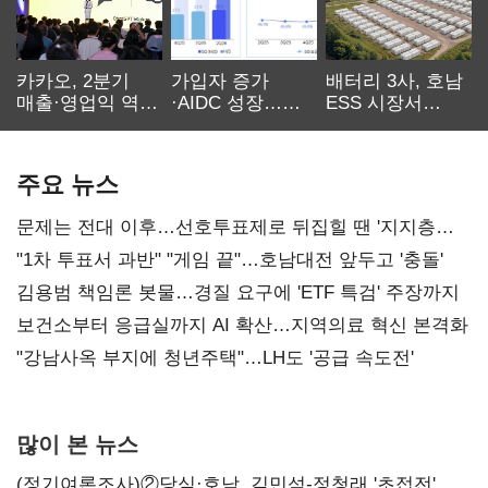
카카오, 2분기
가입자 증가
배터리 3사, 호남
매출·영업익 역대
·AIDC 성장…
ESS 시장서
최대…에이전트
SKT 2분기 성장
‘격돌’
AI 수익화 관건
본궤도
주요 뉴스
문제는 전대 이후…선호투표제로 뒤집힐 땐 '지지층
불복'
"1차 투표서 과반" "게임 끝"…호남대전 앞두고 '충돌'
김용범 책임론 봇물…경질 요구에 'ETF 특검' 주장까지
보건소부터 응급실까지 AI 확산…지역의료 혁신 본격화
"강남사옥 부지에 청년주택"…LH도 '공급 속도전'
많이 본 뉴스
(정기여론조사)②당심·호남, 김민석-정청래 '초접전'