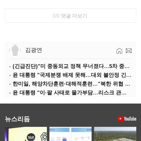
0/0
댓글 더보기
김광연
(긴급진단)"미 중동외교 정책 무너졌다…5차 중동전 가능성은 낮아"
윤 대통령 "국제분쟁 배제 못해…대외 불안정 긴밀대응"
한미일, 해양차단훈련·대해적훈련…"북한 위협 억제"
윤 대통령 "이·팔 사태로 물가부담…리스크 관리 만전 기해야"
뉴스리듬