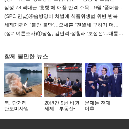
삼성 Z8 역대급 ‘흥행’에 애플 반격 주목…9월 ‘폴더블
대전’
(SPC 민낯)④솜방망이 처벌에 식품위생법 위반 반복
세제개편에 ‘불안·불만’…오세훈 "전월세 구하기 더
힘들어질 것"
(정기여론조사)①당심, 김민석·정청래 '초접전'…대통령
지지도 '50% 아래로'(종합)
함께 볼만한 뉴스
북, 단거리
20년간 9번 바뀐
문제는 전대
탄도미사일
세제…부동산·
이후…
발사…안보실
상속세만
선호투표제로
"즉각 중단 촉구"
건드렸다
뒤집힐 땐
'지지층 불복'