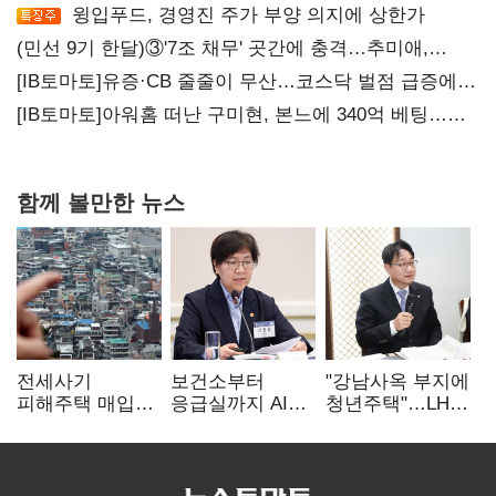
윙입푸드, 경영진 주가 부양 의지에 상한가
(민선 9기 한달)③'7조 채무' 곳간에 충격…추미애,
20년만에 '비상재정' 선언 승부수
[IB토마토]유증·CB 줄줄이 무산…코스닥 벌점 급증에
상폐 압박
[IB토마토]아워홈 떠난 구미현, 본느에 340억 베팅…
가족 지배체제 구축
함께 볼만한 뉴스
전세사기
보건소부터
"강남사옥 부지에
피해주택 매입
응급실까지 AI
청년주택"…LH도
1만호 돌파…
확산…지역의료
'공급 속도전'
누적 피해자
혁신 본격화
4만278명