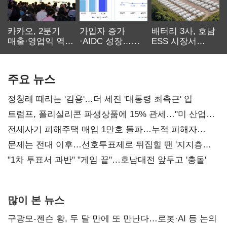
카카오, 2분기
가입자 증가
배터리 3사, 호남
매출·영업익 역대
·AIDC 성장…
ESS 시장서
최대…에이전트
SKT 2분기 성장
‘격돌’
AI 수익화 관건
본궤도
주요 뉴스
정청래 때리는 '김용'…더 세진 '대통령 최측근' 입
트럼프, 폴리실리콘 파생상품에 15% 관세…"미 산업
재건"
전세사기 피해주택 매입 1만호 돌파…누적 피해자
4만278명
문제는 전대 이후…선호투표제로 뒤집힐 땐 '지지층
불복'
"1차 투표서 과반" "게임 끝"…호남대전 앞두고 '충돌'
많이 본 뉴스
구광모-젠슨 황, 두 달 만에 또 만난다…로봇·AI 등 논의