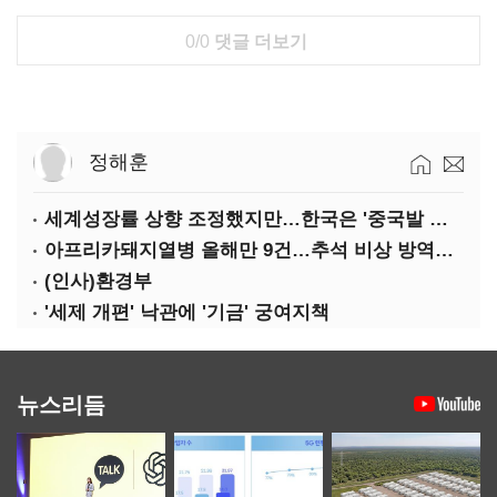
0/0
댓글 더보기
정해훈
세계성장률 상향 조정했지만…한국은 '중국발 살얼음판'
아프리카돼지열병 올해만 9건…추석 비상 방역에 '총력'
(인사)환경부
'세제 개편' 낙관에 '기금' 궁여지책
뉴스리듬