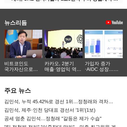
뉴스리듬
비트코인도
카카오, 2분기
가입자 증가
국가자산으로…'
매출·영업익 역대
·AIDC 성장…
보관·평가·처분'
최대…에이전트
SKT 2분기 성장
기준은 숙제
AI 수익화 관건
본궤도
주요 뉴스
김민석, 누적 45.42%로 경선 1위…정청래와 격차
0.86%p(2보)
김민석, 제주·인천 당대표 경선서 '1위'(1보)
공세 멈춘 김민석…정청래 "갈등은 제가 수습"