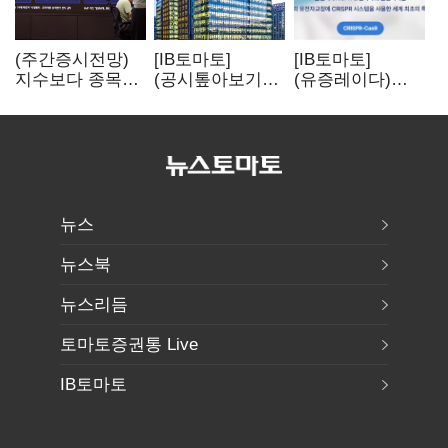
(주간증시전망)
[IB토마토]
[IB토마토]
지수보다 종목…
(공시톺아보기)
(유증레이다)
선별 장세
수주 공시, 왜
툴젠, 조달액
이어진다
바로 매출로
3분의 1 토막…
잡히지 않을까
특허소송
비용부터 챙긴다
뉴스
뉴스북
뉴스리듬
토마토증권통 Live
IB토마토