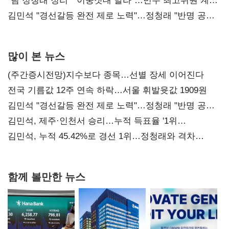
"팀 정청래 정리" "이중잣대 말라"…민주 최고위원 계파
다툼 격화
김민석 "경선갈등 완전 제로 노력"…정청래 "반명 공세
사과부터"
많이 본 뉴스
(주간증시전망)지수보다 종목…선별 장세 이어진다
전국 기름값 12주 연속 하락…서울 휘발윳값 1909원
김민석 "경선갈등 완전 제로 노력"…정청래 "반명 공세
사과부터"
김민석, 제주·인천서 승리…누적 득표율 '1위
탈환'(종합)
김민석, 누적 45.42%로 경선 1위…정청래와 격차
0.86%p(2보)
함께 볼만한 뉴스