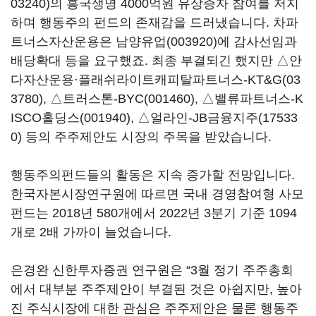
03240)
의 흥국생명 4000억원 유상증자 참여를 저지
하며 행동주의 펀드의 존재감을 드러냈습니다. 차파
트너스자산운용은
남양유업(003920)
에 감사선임과
배당확대 등을 요구했죠. 최종 부결되긴 했지만 △안
다자산운용·플래쉬라이트캐피탈파트너스-
KT&G(03
3780)
, △트러스톤-
BYC(001460)
, △밸류파트너스-
K
ISCO홀딩스(001940)
, △얼라인-
JB금융지주(17533
0)
등의 주주제안도 시장의 주목을 받았습니다.
행동주의펀드들의 활동은 지속 증가할 전망입니다.
한국자본시장연구원에 따르면 국내 경영참여형 사모
펀드는 2018년 580개에서 2022년 3분기 기준 1094
개로 2배 가까이 늘었습니다.
은경완 신한투자증권 연구원은 “3월 정기 주주총회
에서 대부분 주주제안이 부결된 것은 아쉽지만, 높아
진 주식시장에 대한 관심은 주주제안은 물론 행동주