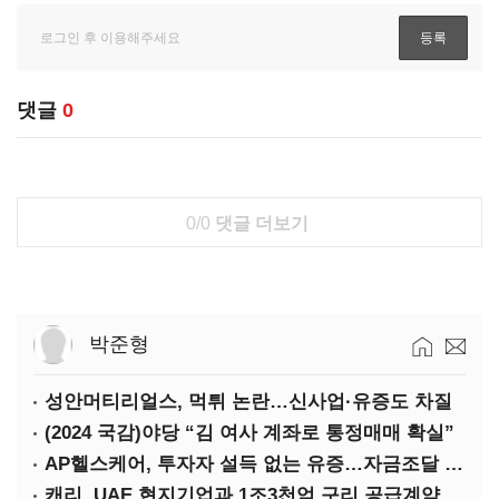
댓글
0
0/0
댓글 더보기
박준형
성안머티리얼스, 먹튀 논란…신사업·유증도 차질
(2024 국감)야당 “김 여사 계좌로 통정매매 확실”
AP헬스케어, 투자자 설득 없는 유증…자금조달 ‘빨간불’
캐리, UAE 현지기업과 1조3천억 구리 공급계약 체결