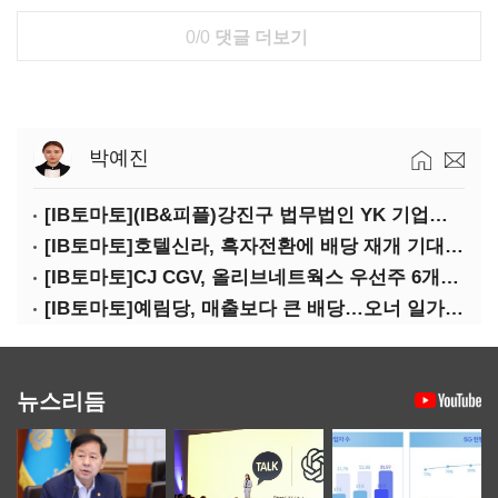
0/0
댓글 더보기
박예진
[IB토마토](IB&피플)강진구 법무법인 YK 기업거버넌스센터 센터장
[IB토마토]호텔신라, 흑자전환에 배당 재개 기대감…삼성생명도 웃을까
[IB토마토]CJ CGV, 올리브네트웍스 우선주 6개월 만에 상환…왜?
[IB토마토]예림당, 매출보다 큰 배당…오너 일가에 절반 간다
뉴스리듬