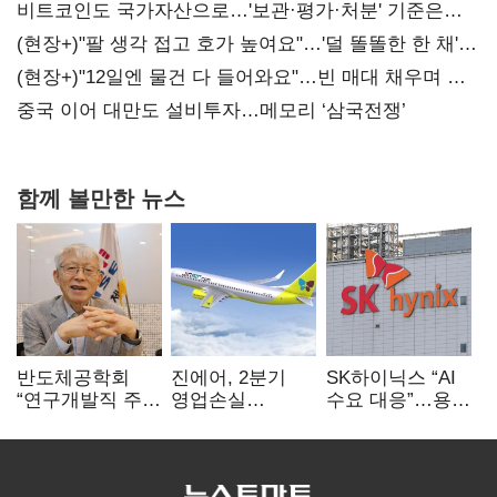
비트코인도 국가자산으로…'보관·평가·처분' 기준은
숙제
(현장+)"팔 생각 접고 호가 높여요"…'덜 똘똘한 한 채'
20억 키맞추기
(현장+)"12일엔 물건 다 들어와요"…빈 매대 채우며 문
연 홈플러스
중국 이어 대만도 설비투자…메모리 ‘삼국전쟁’
함께 볼만한 뉴스
반도체공학회
진에어, 2분기
SK하이닉스 “AI
“연구개발직 주
영업손실
수요 대응”…용인
52시간제
731억…유가
·청주 팹에 54조
개선해야”
상승 여파
투자