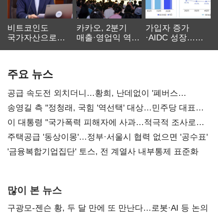
비트코인도
카카오, 2분기
가입자 증가
국가자산으로…'
매출·영업익 역대
·AIDC 성장…
보관·평가·처분'
최대…에이전트
SKT 2분기 성장
기준은 숙제
AI 수익화 관건
본궤도
주요 뉴스
공급 속도전 외치더니…황희, 난데없이 '폐버스
리모델링' 제안
송영길 측 "정청래, 국힘 '역선택' 대상…민주당 대표로
총선 지휘 못해"
이 대통령 "국가폭력 피해자에 사과…적극적 조사로
진실 밝혀야"
주택공급 '동상이몽'…정부·서울시 협력 없으면 '공수표'
'금융복합기업집단' 토스, 전 계열사 내부통제 표준화
많이 본 뉴스
구광모-젠슨 황, 두 달 만에 또 만난다…로봇·AI 등 논의