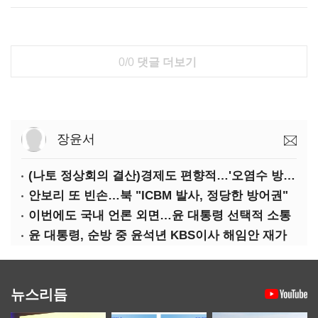
0/0
댓글 더보기
장윤서
(나토 정상회의 결산)경제도 편향적…'오염수 방류'만 용인
안보리 또 빈손…북 "ICBM 발사, 정당한 방어권"
이번에도 국내 언론 외면…윤 대통령 선택적 소통
윤 대통령, 순방 중 윤석년 KBS이사 해임안 재가
뉴스리듬