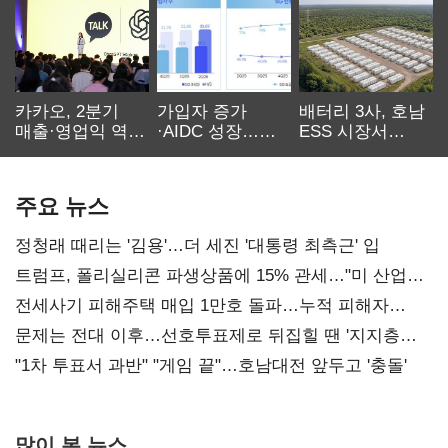
카카오, 2분기
가입자 증가
배터리 3사, 호남
매출·영업익 역대
·AIDC 성장…
ESS 시장서
최대…에이전트
SKT 2분기 성장
‘격돌’
AI 수익화 관건
본궤도
주요 뉴스
정청래 때리는 '김용'…더 세진 '대통령 최측근' 입
트럼프, 폴리실리콘 파생상품에 15% 관세…"미 산업
재건"
전세사기 피해주택 매입 1만호 돌파…누적 피해자
4만278명
문제는 전대 이후…선호투표제로 뒤집힐 땐 '지지층
불복'
"1차 투표서 과반" "게임 끝"…호남대전 앞두고 '충돌'
많이 본 뉴스