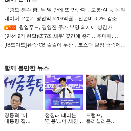
구광모-젠슨 황, 두 달 만에 또 만난다…로봇·AI 등 논의
네이버, 2분기 영업익 5203억원…전년비 0.2% 감소
윙입푸드, 경영진 주가 부양 의지에 상한가
(민선 9기 한달)③'7조 채무' 곳간에 충격…추미애,
20년만에 '비상재정' 선언 승부수
[IB토마토]유증·CB 줄줄이 무산…코스닥 벌점 급증에
상폐 압박
함께 볼만한 뉴스
장동혁 "이
정청래 때리는
트럼프,
대통령 집
'김용'…더 세진
폴리실리콘
팔자마자 세금
'대통령 최측근'
파생상품에 15%