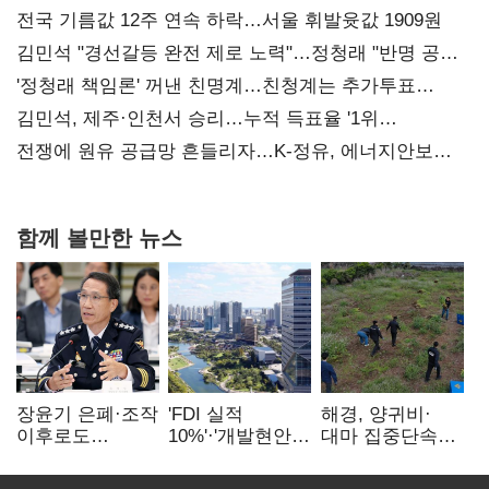
전국 기름값 12주 연속 하락…서울 휘발윳값 1909원
김민석 "경선갈등 완전 제로 노력"…정청래 "반명 공세
사과부터"
'정청래 책임론' 꺼낸 친명계…친청계는 추가투표
때리기
김민석, 제주·인천서 승리…누적 득표율 '1위
탈환'(종합)
전쟁에 원유 공급망 흔들리자…K-정유, 에너지안보
핵심으로 재부상
함께 볼만한 뉴스
장윤기 은폐·조작
'FDI 실적
해경, 양귀비·
이후로도
10%'·'개발현안
대마 집중단속…
정보유출·
산적'…
4개월 동안
내부비위…경찰
인천경제청장
249명 검거