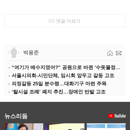
0/0
댓글 더보기
박용준
“여기가 배수지였어?” 공원으로 바뀐 '수돗물정거장'
서울시의회-시민단체, 임시회 앞두고 갈등 고조
의정갈등 25일 분수령…대화기구 마련 주목
‘탈시설 조례’ 폐지 추진…장애인 반발 고조
뉴스리듬