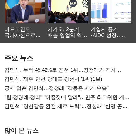
비트코인도
카카오, 2분기
가입자 증가
국가자산으로…'
매출·영업익 역대
·AIDC 성장…
보관·평가·처분'
최대…에이전트
SKT 2분기 성장
기준은 숙제
AI 수익화 관건
본궤도
주요 뉴스
김민석, 누적 45.42%로 경선 1위…정청래와 격차
0.86%p(2보)
김민석, 제주·인천 당대표 경선서 '1위'(1보)
공세 멈춘 김민석…정청래 "갈등은 제가 수습"
"팀 정청래 정리" "이중잣대 말라"…민주 최고위원 계파
다툼 격화
김민석 "경선갈등 완전 제로 노력"…정청래 "반명 공세
사과부터"
많이 본 뉴스