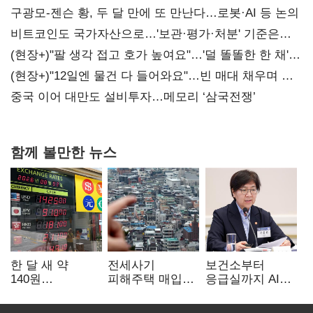
구광모-젠슨 황, 두 달 만에 또 만난다…로봇·AI 등 논의
비트코인도 국가자산으로…'보관·평가·처분' 기준은
숙제
(현장+)"팔 생각 접고 호가 높여요"…'덜 똘똘한 한 채'
20억 키맞추기
(현장+)"12일엔 물건 다 들어와요"…빈 매대 채우며 문
연 홈플러스
중국 이어 대만도 설비투자…메모리 ‘삼국전쟁’
함께 볼만한 뉴스
한 달 새 약
전세사기
보건소부터
140원
피해주택 매입
응급실까지 AI
급락…'역대급
1만호 돌파…
확산…지역의료
엔저'에 원화
누적 피해자
혁신 본격화