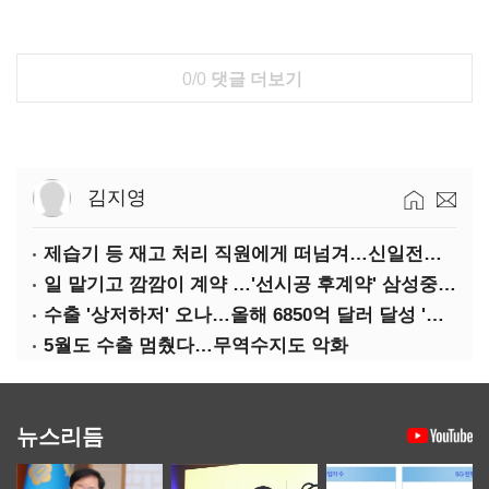
0/0
댓글 더보기
김지영
제습기 등 재고 처리 직원에게 떠넘겨…신일전자 '과징금 처벌'
일 맡기고 깜깜이 계약 …'선시공 후계약' 삼성중공업 덜미
수출 '상저하저' 오나…올해 6850억 달러 달성 '빨간불'
5월도 수출 멈췄다…무역수지도 악화
뉴스리듬