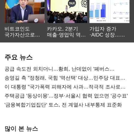
비트코인도
카카오, 2분기
가입자 증가
국가자산으로…'
매출·영업익 역대
·AIDC 성장…
보관·평가·처분'
최대…에이전트
SKT 2분기 성장
기준은 숙제
AI 수익화 관건
본궤도
주요 뉴스
공급 속도전 외치더니…황희, 난데없이 '폐버스
리모델링' 제안
송영길 측 "정청래, 국힘 '역선택' 대상…민주당 대표로
총선 지휘 못해"
이 대통령 "국가폭력 피해자에 사과…적극적 조사로
진실 밝혀야"
주택공급 '동상이몽'…정부·서울시 협력 없으면 '공수표'
'금융복합기업집단' 토스, 전 계열사 내부통제 표준화
많이 본 뉴스