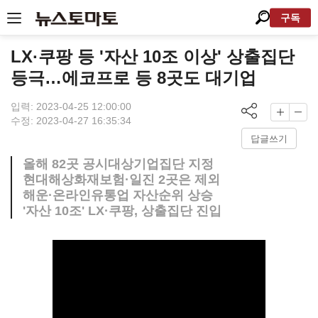
구독
LX·쿠팡 등 '자산 10조 이상' 상출집단
등극…에코프로 등 8곳도 대기업
입력: 2023-04-25 12:00:00
수정: 2023-04-27 16:35:34
답글쓰기
올해 82곳 공시대상기업집단 지정
현대해상화재보험·일진 2곳은 제외
해운·온라인유통업 자산순위 상승
'자산 10조' LX·쿠팡, 상출집단 진입