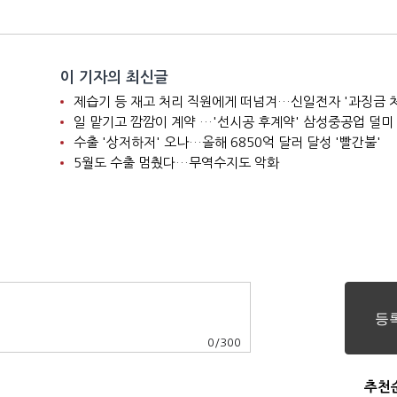
이 기자의 최신글
제습기 등 재고 처리 직원에게 떠넘겨…신일전자 '과징금 
일 맡기고 깜깜이 계약 …'선시공 후계약' 삼성중공업 덜미
수출 '상저하저' 오나…올해 6850억 달러 달성 '빨간불'
5월도 수출 멈췄다…무역수지도 악화
0
/
300
추천