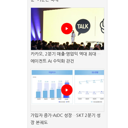
카카오, 2분기 매출·영업익 역대 최대…
에이전트 AI 수익화 관건
가입자 증가·AIDC 성장…SKT 2분기 성
장 본궤도