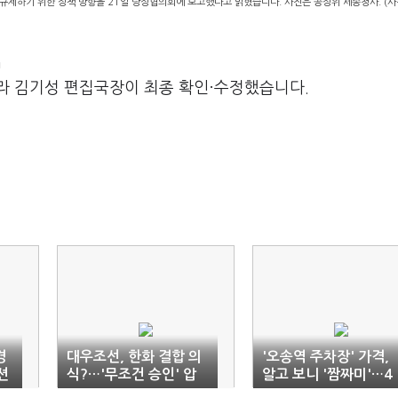
규제하기 위한 정책 방향을 21일 당정협의회에 보고했다고 밝혔습니다. 사진은 공정위 세종청사. (
m
라 김기성 편집국장이 최종 확인·수정했습니다.
경
대우조선, 한화 결합 의
'오송역 주차장' 가격,
션
식?…'무조건 승인' 압
알고 보니 '짬짜미'…4
박 가세
0% 인상 담합