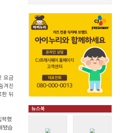
신 요금
 숨겨진
료한 뒤
뉴스북
 입력했
결제됐습