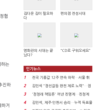
집다운 집이 필요하
편의점 전성시대
당정협
다
영화관의 시대는 끝
"CD로 구워오세요"
났다?
제하는
인기뉴스
1
전국 기름값 12주 연속 하락…서울 휘
발윳값 1909원...
 추진하
2
김민석 "경선갈등 완전 제로 노력"…정
청래 "반명 공세 사...
3
'정청래 책임론' 꺼낸 친명계…친청계
는 추가투표 때리기...
4
김민석, 제주·인천서 승리…누적 득표율
제하거
'1위 탈환'(종합)...