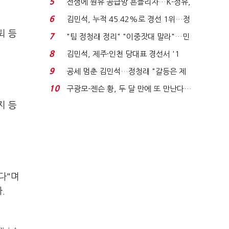
5
전쟁에 원유 공급망 흔들리자…K-정유,
에너지안보 핵심...
6
김민석, 누적 45.42%로 경선 1위…정
청래와 격차 0.86%p(...
퇴 등
7
"팀 정청래 정리" "이중잣대 말라"…민
주 최고위원 계파 다...
8
김민석, 제주·인천 당대표 경선서 '1
위'(1보)...
9
공세 멈춘 김민석…정청래 "갈등은 제
가 수습"
10
구광모-젠슨 황, 두 달 만에 또 만난다…
로봇·AI 등 논...
지 등
다"며
.