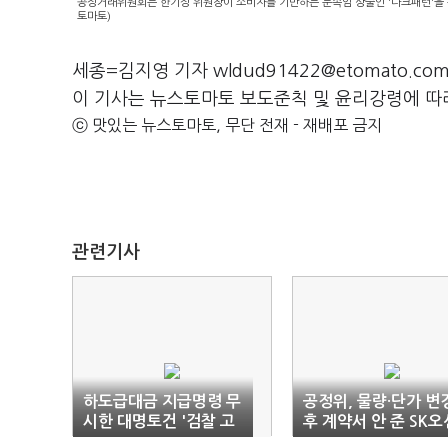
공정거래위원회는 한기정 위원장이 소비자를 기만하는 눈속임 상술인 '다크패턴'을 
토마토)
세종=김지영 기자 wldud91422@etomato.co
이 기사는 뉴스토마토 보도준칙 및 윤리강령에 따
ⓒ 맛있는 뉴스토마토, 무단 전재 - 재배포 금지
관련기사
하도급대금 지급명령 무
공정위, 물량·단가 변
시한 대명토건 '검찰 고
후 계약서 안 준 SK오
발'
플랜트 '제재'