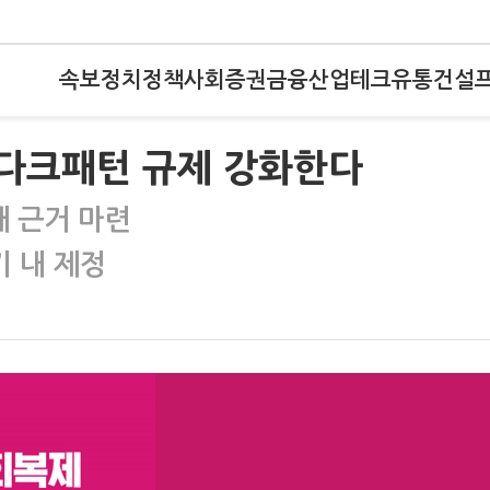
속보
정치
정책
사회
증권
금융
산업
테크
유통
건설
 다크패턴 규제 강화한다
재 근거 마련
 내 제정