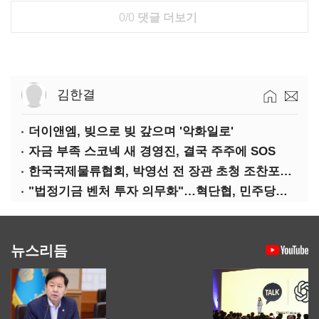
0/0
댓글 더보기
김한결
더이앤엠, 빚으로 빚 갚으며 '악화일로'
자금 부족 스코넥 새 경영진, 결국 주주에 SOS
한국국제물류협회, 박영선 전 장관 초청 조찬포럼 개최
"법정기금 벤처 투자 의무화"…혁단협, 민주당과 정책협약식 개최
뉴스리듬