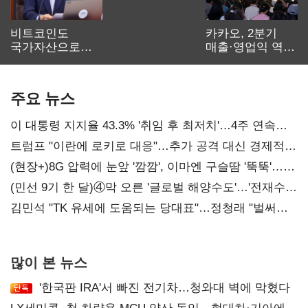
비트코인도
카카오, 2분기
국가자산으로…'
매출·영업익 역대
보관·평가·처분'
최대…에이전트
기준은 숙제
AI 수익화 관건
주요 뉴스
이 대통령 지지율 43.3% '취임 후 최저치'…4주 연속
'하락'
트럼프 "이란에 로키로 대응"…추가 공격 대신 경제적
압박 시사
(현장+)8G 압력에 눈앞 '깜깜', 이마엔 구슬땀 '뚝뚝'…
화려한 에어쇼 뒤 땀방울
(민선 9기 한 달)④막 오른 '글로벌 해양수도'…'전재수
리더십' 시험대
김민석 "TK 유세에 도움되는 당대표"…정청래 "벌써
대표된 양 당직 배분"
많이 본 뉴스
'한국판 IRA'서 빠진 전기차…청와대 벽에 막혔다