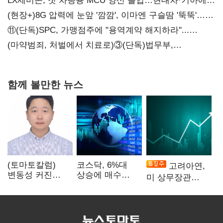
LX세미콘, 첫 차량용 MCU 양산 돌입…현대차·기아에
공급
(현장+)8G 압력에 눈앞 '깜깜', 이마엔 구슬땀 '뚝뚝'…
화려한 에어쇼 뒤 땀방울
⑪(단독)SPC, 가맹점주에 "용역계약 해지하라"...
내팽개친 '사회적합의'
(마약범죄, 처벌에서 치료로)③(단독)법무부,
마약재활과 4곳→13곳 확대…'교정청' 밑그림
함께 볼만한 뉴스
(토마토칼럼)
코스닥, 6%대
고려아연,
변동성 커진
상승에 매수
미 상무장관
자본시장 신뢰의
사이드카…이달
언급에 12%
과제
3번째
'급등'