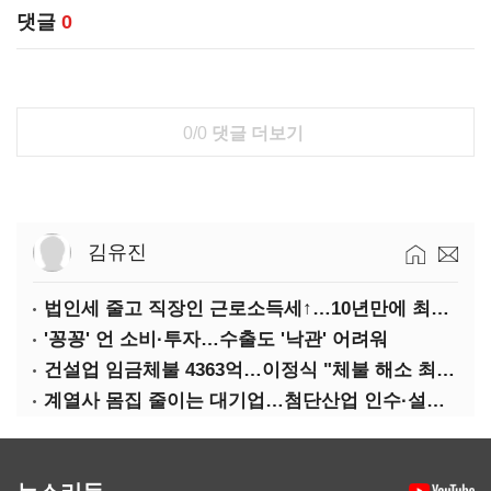
댓글
0
0/0
댓글 더보기
김유진
법인세 줄고 직장인 근로소득세↑…10년만에 최대치
'꽁꽁' 언 소비·투자…수출도 '낙관' 어려워
건설업 임금체불 4363억…이정식 "체불 해소 최우선"
계열사 몸집 줄이는 대기업…첨단산업 인수·설립에 '분주'
뉴스리듬