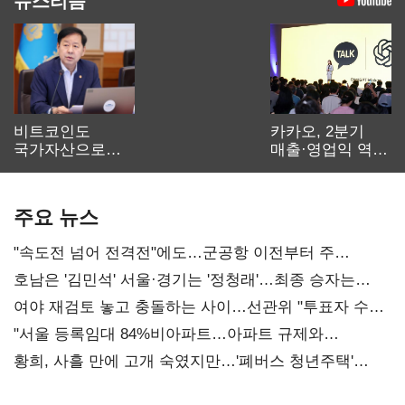
비트코인도
카카오, 2분기
국가자산으로…'
매출·영업익 역대
보관·평가·처분'
최대…에이전트
기준은 숙제
AI 수익화 관건
주요 뉴스
"속도전 넘어 전격전"에도…군공항 이전부터 주
52시간까지 '뇌관'
호남은 '김민석' 서울·경기는 '정청래'…최종 승자는
'안갯속'
여야 재검토 놓고 충돌하는 사이…선관위 "투표자 수
오차 당연"
"서울 등록임대 84%비아파트…아파트 규제와
달리해야"
황희, 사흘 만에 고개 숙였지만…'폐버스 청년주택'
후폭풍