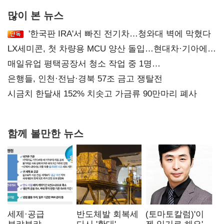
많이 본 뉴스
'한국판 IRA'서 빠진 전기차…청와대 벽에 막혔다
LX세미콘, 첫 차량용 MCU 양산 돌입…현대차·기아에
공급
매일유업 평택공장서 청소 작업 중 1명
사망…"안전관리체계 재점검"
은행들, 인천·전남·경북 57조 금고 쟁탈전
시금치 한달새 152% 치솟고 가금류 90만마리 폐사
함께 볼만한 뉴스
세제·공급
반도체발 회복세
(토마토칼럼)'이