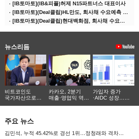
[IB토마토](IB&피플)허제 N15파트너스 대표이사
[IB토마토](Deal클립)HL만도, 회사채 수요예측 흥행…우량채 투심 확인
[IB토마토](Deal클립)현대백화점, 회사채 수요예측에 1조7500억원 몰려
뉴스리듬
비트코인도
카카오, 2분기
가입자 증가
국가자산으로…'
매출·영업익 역대
·AIDC 성장…
보관·평가·처분'
최대…에이전트
SKT 2분기 성장
기준은 숙제
AI 수익화 관건
본궤도
주요 뉴스
김민석, 누적 45.42%로 경선 1위…정청래와 격차