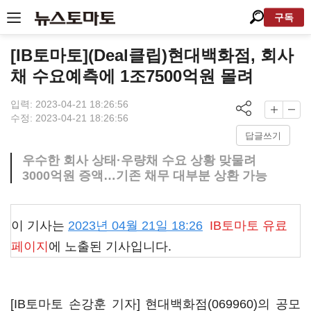
구독
[IB토마토](Deal클립)현대백화점, 회사
채 수요예측에 1조7500억원 몰려
입력: 2023-04-21 18:26:56
수정: 2023-04-21 18:26:56
답글쓰기
우수한 회사 상태·우량채 수요 상황 맞물려
3000억원 증액…기존 채무 대부분 상환 가능
이 기사는
2023년 04월 21일 18:26
IB토마토
유료
페이지
에 노출된 기사입니다.
[IB토마토 손강훈 기자]
현대백화점(069960)
의 공모