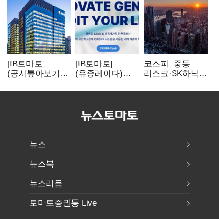
[IB토마토]
[IB토마토]
코스피, 중동
(공시톺아보기)
(유증레이다)
리스크·SK하닉
수주 공시, 왜
툴젠, 조달액
5% 급락에
바로 매출로
3분의 1 토막…
뒷걸음
잡히지 않을까
특허소송
비용부터 챙긴다
뉴스
뉴스북
뉴스리듬
토마토증권통 Live