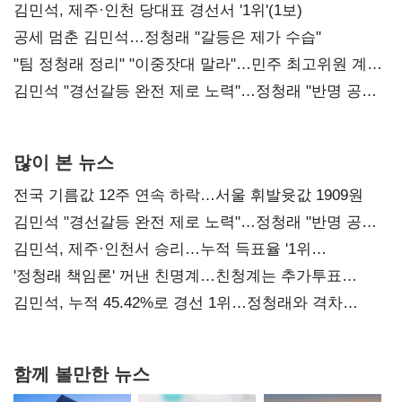
0.86%p(2보)
김민석, 제주·인천 당대표 경선서 '1위'(1보)
공세 멈춘 김민석…정청래 "갈등은 제가 수습"
"팀 정청래 정리" "이중잣대 말라"…민주 최고위원 계파
다툼 격화
김민석 "경선갈등 완전 제로 노력"…정청래 "반명 공세
사과부터"
많이 본 뉴스
전국 기름값 12주 연속 하락…서울 휘발윳값 1909원
김민석 "경선갈등 완전 제로 노력"…정청래 "반명 공세
사과부터"
김민석, 제주·인천서 승리…누적 득표율 '1위
탈환'(종합)
'정청래 책임론' 꺼낸 친명계…친청계는 추가투표
때리기
김민석, 누적 45.42%로 경선 1위…정청래와 격차
0.86%p(2보)
함께 볼만한 뉴스