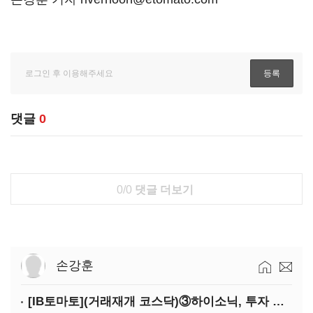
댓글
0
0/0
댓글 더보기
손강훈
[IB토마토](거래재개 코스닥)③하이소닉, 투자 나서지만…자금 애로 불보듯