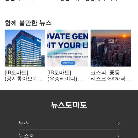
0.86%p(2보)
함께 볼만한 뉴스
[IB토마토]
[IB토마토]
코스피, 중동
(공시톺아보기)
(유증레이다)
리스크·SK하닉
수주 공시, 왜
툴젠, 조달액
5% 급락에
바로 매출로
3분의 1 토막…
뒷걸음
잡히지 않을까
특허소송
비용부터 챙긴다
뉴스
뉴스북