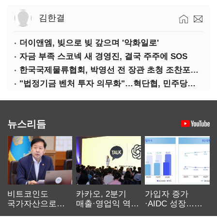
김한결
더이앤엠, 빚으로 빚 갚으며 '악화일로'
자금 부족 스코넥 새 경영진, 결국 주주에 SOS
한국국제물류협회, 박영선 전 장관 초청 조찬포럼 개최
"법정기금 벤처 투자 의무화"…혁단협, 민주당과 정책협약식 개최
뉴스리듬
비트코인도
카카오, 2분기
가입자 증가
국가자산으로…'
매출·영업익 역대
·AIDC 성장…
보관·평가·처분'
최대…에이전트
SKT 2분기 성장