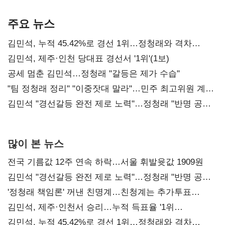
기준은 숙제
AI 수익화 관건
본궤도
주요 뉴스
김민석, 누적 45.42%로 경선 1위…정청래와 격차
0.86%p(2보)
김민석, 제주·인천 당대표 경선서 '1위'(1보)
공세 멈춘 김민석…정청래 "갈등은 제가 수습"
"팀 정청래 정리" "이중잣대 말라"…민주 최고위원 계파
다툼 격화
김민석 "경선갈등 완전 제로 노력"…정청래 "반명 공세
사과부터"
많이 본 뉴스
전국 기름값 12주 연속 하락…서울 휘발윳값 1909원
김민석 "경선갈등 완전 제로 노력"…정청래 "반명 공세
사과부터"
'정청래 책임론' 꺼낸 친명계…친청계는 추가투표
때리기
김민석, 제주·인천서 승리…누적 득표율 '1위
탈환'(종합)
김민석, 누적 45.42%로 경선 1위…정청래와 격차