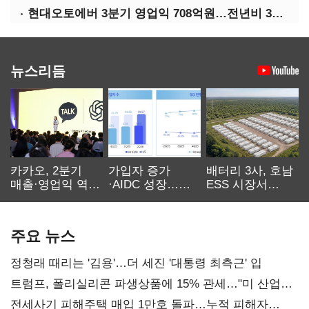
현대오토에버 3분기 영업익 708억원…전년비 34.8%↑
뉴스리듬
카카오, 2분기
가입자 증가
배터리 3사, 호남
매출·영업익 역대
·AIDC 성장…
ESS 시장서
최대…에이전트
SKT 2분기 성장
‘격돌’
AI 수익화 관건
본궤도
주요 뉴스
정청래 때리는 '김용'…더 세진 '대통령 최측근' 입
트럼프, 폴리실리콘 파생상품에 15% 관세…"미 산업
재건"
전세사기 피해주택 매입 1만호 돌파…누적 피해자