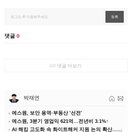
댓글
0
0/0
댓글 더보기
박재연
에스원, 보안 용역·부동산 '선전'
에스원, 3분기 영업익 621억…전년비 3.1%↑
AI 해킹 고도화 속 화이트해커 지원 논의 확산…'버그바운티' 재조명