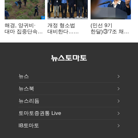
해경, 양귀비·
개정 형소법
(민선 9기
대마 집중단속…
대비한다…
한달)③'7조 채무'
4개월 동안
해경청
곳간에 충격…
249명 검거
'수사혁신TF'
추미애, 20년만에
가동
'비상재정' 선언
승부수
뉴스
뉴스북
뉴스리듬
토마토증권통 Live
IB토마토