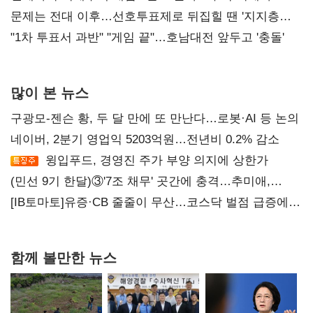
4만278명
문제는 전대 이후…선호투표제로 뒤집힐 땐 '지지층
불복'
"1차 투표서 과반" "게임 끝"…호남대전 앞두고 '충돌'
많이 본 뉴스
구광모-젠슨 황, 두 달 만에 또 만난다…로봇·AI 등 논의
네이버, 2분기 영업익 5203억원…전년비 0.2% 감소
윙입푸드, 경영진 주가 부양 의지에 상한가
(민선 9기 한달)③'7조 채무' 곳간에 충격…추미애,
20년만에 '비상재정' 선언 승부수
[IB토마토]유증·CB 줄줄이 무산…코스닥 벌점 급증에
상폐 압박
함께 볼만한 뉴스