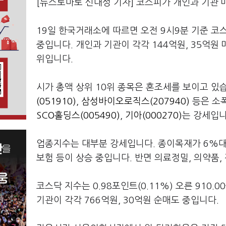
[뉴스토마토 신대성 기자] 코스피가 개인과 기관
19일 한국거래소에 따르면 오전 9시9분 기준 코스피
중입니다. 개인과 기관이 각각 144억원, 35억
위입니다.
시가 총액 상위 10위 종목은 혼조세를 보이고 있
(051910)
,
삼성바이오로직스(207940)
등은 소
SCO홀딩스(005490)
,
기아(000270)
는 강세입
업종지수는 대부분 강세입니다. 종이목재가 6%대 
보험 등이 상승 중입니다. 반면 의료정밀, 의약품
코스닥 지수는 0.98포인트(0.11%) 오른 910
기관이 각각 766억원, 30억원 순매도 중입니다.