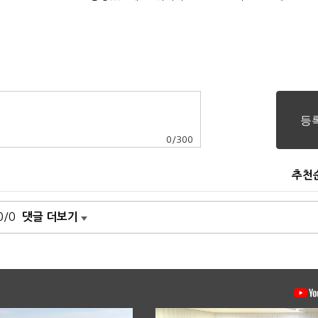
0
/
300
추천
0/0
댓글 더보기