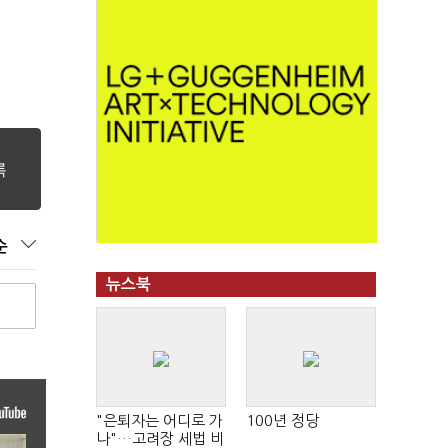
순
뉴스북
"은퇴자는 어디로 가
100년 정당
나"…고려장 세법 비