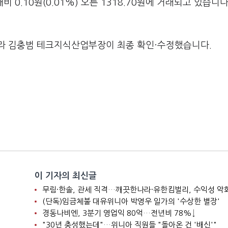
0.10원(0.01%) 오른 1318.70원에 거래되고 있습니다
라 김충범 테크지식산업부장이 최종 확인·수정했습니다.
이 기자의 최신글
니
무림·한솔, 관세 직격…깨끗한나라·유한킴벌리, 수익성 악
(단독)임금체불 대유위니아 박영우 일가의 '수상한 별장'
경동나비엔, 3분기 영업익 80억…전년비 78%↓
"30년 충성했는데"…위니아 직원들 "돌아온 건 '배신'"