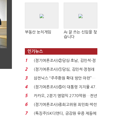
판 확산
부동산 눈치게임
AI 잘 쓰는 신입을 찾
습니다
인기뉴스
1
(정기여론조사)②당심·호남, 김민석-정
청래 '초접전'...
2
(정기여론조사)①당심, 김민석·정청래
'초접전'…대통령 ...
3
삼전닉스 “주주환원 확대 방안 마련”…
로이터에 성명...
4
(정기여론조사)⑤이 대통령 지지율 47.
7%…일주일 만에 ...
5
카카오, 2분기 영업익 2770억원…전년
비 36% 증가...
6
(정기여론조사)④최고위원 최민희·박선
원 '양강'…서미...
7
(특징주)SK디앤디, 금감원 유증 제동에