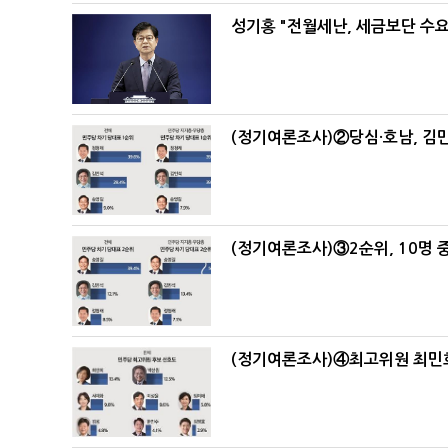
성기홍 "전월세난, 세금보단 수요
(정기여론조사)②당심·호남, 김민
(정기여론조사)③2순위, 10명 중
(정기여론조사)④최고위원 최민희