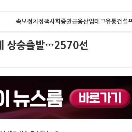
속보
정치
정책
사회
증권
금융
산업
테크
유통
건설
에 상승출발…2570선