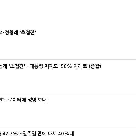
-정청래 '초접전'
래 '초접전'…대통령 지지도 '50% 아래로'(종합)
련”…로이터에 성명 보내
 47.7%…일주일 만에 다시 40%대