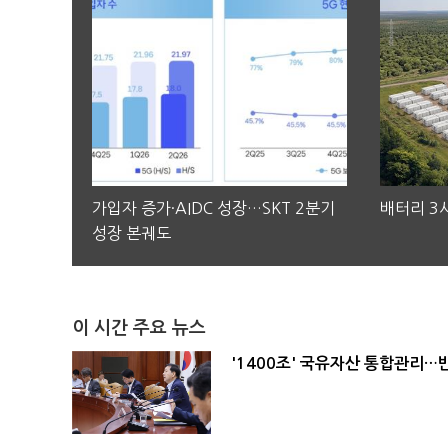
가입자 증가·AIDC 성장…SKT 2분기
배터리 3사
성장 본궤도
이 시간 주요 뉴스
'1400조' 국유자산 통합관리