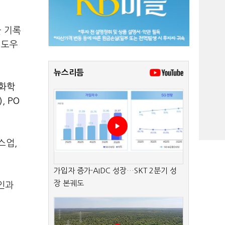
을 기록
매도우
뉴스리듬
G화학
)
,
PO
스업,
가입자 증가·AIDC 성장…SKT 2분기 성
장 본궤도
국인과