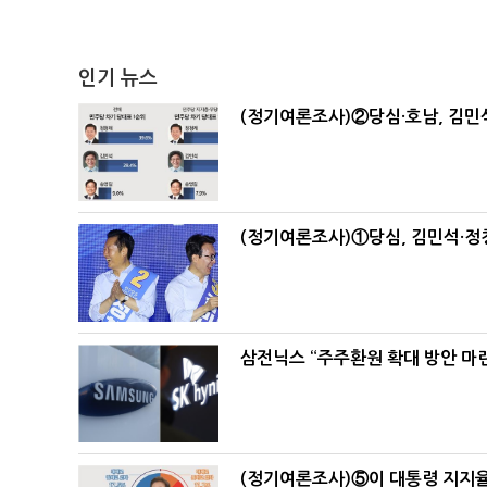
인기 뉴스
(정기여론조사)②당심·호남, 김민석
(정기여론조사)①당심, 김민석·정청
삼전닉스 “주주환원 확대 방안 마
(정기여론조사)⑤이 대통령 지지율