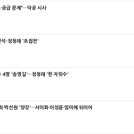
·공급 문제"…닥공 시사
석-정청래 '초접전'
 4명 '송영길'…정청래 '한 자릿수'
·박선원 '양강'…서미화·이성윤·임미애 뒤이어