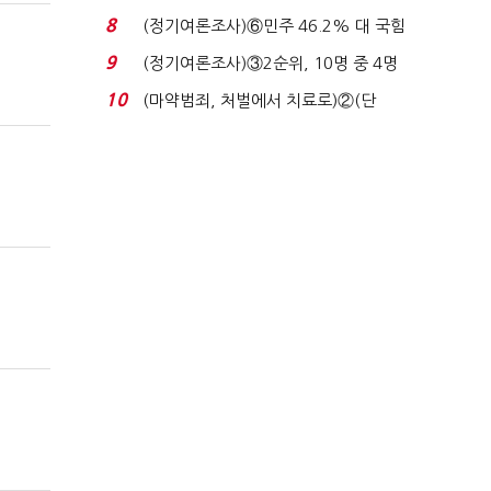
장 초반 상한가...
8
(정기여론조사)⑥민주 46.2% 대 국힘
31.0%…오차범위 밖 ...
9
(정기여론조사)③2순위, 10명 중 4명
'송영길'…정청래 '한 ...
10
(마약범죄, 처벌에서 치료로)②(단
독)"마약은 전염병…여성...